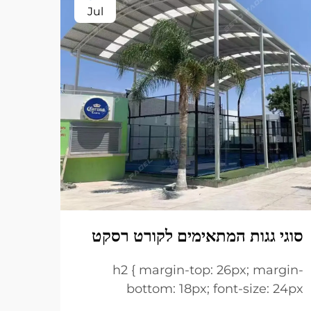
Jul
איך 
הנכון
rgin-
סוגי גגות המתאימים לקורט רסקט
 24px
line-
h2 { margin-top: 26px; margin-
הצג עו
-top:
bottom: 18px; font-size: 24px
font-
!important; font-weight: 600; line-