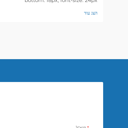
bottom: 18px; font-size: 24px
!important; font-weight: 600; line-
הצג עוד
height: normal; } h3 { margin-top:
26px; margin-bottom: 18px; font-
size: 20px !important; font-weight:
600; line-height: ...
דוא"ל