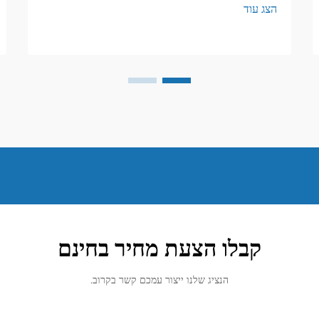
הצג עוד
height: normal; } h3 { margin-top:
26px; margin-bottom: 18px; font-
size: 20px !important; font-weight:
600; line-height: ...
קבלו הצעת מחיר בחינם
הנציג שלנו ייצור עמכם קשר בקרוב.