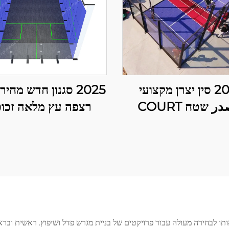
2025 סין יצרן מקצועי
2025 סגנון חדש מחי
ומصدر שטח COURT
רצפה עץ מלאה זכוכ
Padbol בגודל 10*6M
מחוספסת שדה טניס ש
ה משטח משחק יציב
פנימי למשחקים כפו
ואמין 005
תו לבחירה מעולה עבור פרויקטים של בניית מגרש פדל ושיפוץ. ראשית ובר