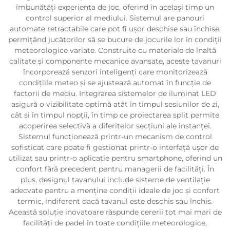
îmbunătăţi experienţa de joc, oferind în acelaşi timp un
control superior al mediului. Sistemul are panouri
automate retractabile care pot fi ușor deschise sau închise,
permițând jucătorilor să se bucure de jocurile lor în condiții
meteorologice variate. Construite cu materiale de înaltă
calitate şi componente mecanice avansate, aceste tavanuri
încorporează senzori inteligenţi care monitorizează
condiţiile meteo şi se ajustează automat în funcţie de
factorii de mediu. Integrarea sistemelor de iluminat LED
asigură o vizibilitate optimă atât în timpul sesiunilor de zi,
cât și în timpul nopții, în timp ce proiectarea split permite
acoperirea selectivă a diferitelor secțiuni ale instanței.
Sistemul funcționează printr-un mecanism de control
sofisticat care poate fi gestionat printr-o interfață ușor de
utilizat sau printr-o aplicație pentru smartphone, oferind un
confort fără precedent pentru managerii de facilități. În
plus, designul tavanului include sisteme de ventilaţie
adecvate pentru a menţine condiţii ideale de joc şi confort
termic, indiferent dacă tavanul este deschis sau închis.
Această soluție inovatoare răspunde cererii tot mai mari de
facilități de padel în toate condițiile meteorologice,