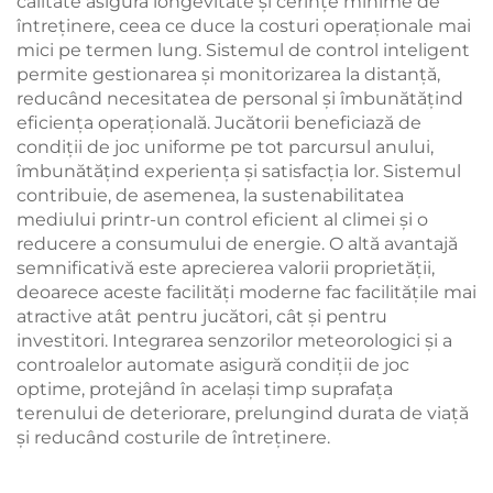
calitate asigură longevitate și cerințe minime de
întreținere, ceea ce duce la costuri operaționale mai
mici pe termen lung. Sistemul de control inteligent
permite gestionarea și monitorizarea la distanță,
reducând necesitatea de personal și îmbunătățind
eficiența operațională. Jucătorii beneficiază de
condiții de joc uniforme pe tot parcursul anului,
îmbunătățind experiența și satisfacția lor. Sistemul
contribuie, de asemenea, la sustenabilitatea
mediului printr-un control eficient al climei și o
reducere a consumului de energie. O altă avantajă
semnificativă este aprecierea valorii proprietății,
deoarece aceste facilități moderne fac facilitățile mai
atractive atât pentru jucători, cât și pentru
investitori. Integrarea senzorilor meteorologici și a
controalelor automate asigură condiții de joc
optime, protejând în același timp suprafața
terenului de deteriorare, prelungind durata de viață
și reducând costurile de întreținere.