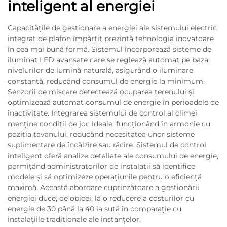
inteligent al energiei
Capacitățile de gestionare a energiei ale sistemului electric
integrat de plafon împărțit prezintă tehnologia inovatoare
în cea mai bună formă. Sistemul încorporează sisteme de
iluminat LED avansate care se reglează automat pe baza
nivelurilor de lumină naturală, asigurând o iluminare
constantă, reducând consumul de energie la minimum.
Senzorii de mișcare detectează ocuparea terenului și
optimizează automat consumul de energie în perioadele de
inactivitate. Integrarea sistemului de control al climei
menține condiții de joc ideale, funcționând în armonie cu
poziția tavanului, reducând necesitatea unor sisteme
suplimentare de încălzire sau răcire. Sistemul de control
inteligent oferă analize detaliate ale consumului de energie,
permițând administratorilor de instalații să identifice
modele și să optimizeze operațiunile pentru o eficiență
maximă. Această abordare cuprinzătoare a gestionării
energiei duce, de obicei, la o reducere a costurilor cu
energie de 30 până la 40 la sută în comparaţie cu
instalaţiile tradiţionale ale instanţelor.