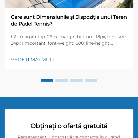
Care sunt Dimensiunile și Dispoziția unui Teren
de Padel Tennis?
h2 { margin-top: 26px; margin-bottom: 18px; font-size:
24px !important; font-weight: 600; line-height:
normal; } h3 { margin-top: 26px; margin-bottom: 18px;
font-size: 20px !important; font-weight: 600; line-
VEDEȚI MAI MULT
height: ...}
Obțineți o ofertă gratuită
Reprezentantul nostru vă va contacta în curând.