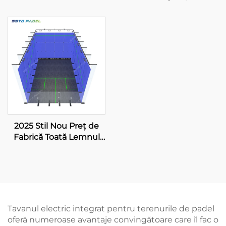
Furnizor WPT LED
Padbol Court Size 10*6M
Lumânare Clasic
Oferă o Suprafață de Joc
Outdoor Paddle Court
Stabilă și De încredere
002
005
2025 Stil Nou Preț de
Fabrică Toată Lemnul
Pardoseală Vid Sintetic
Pentru Teren Squash
Interior Pentru Dublu
Tavanul electric integrat pentru terenurile de padel
oferă numeroase avantaje convingătoare care îl fac o