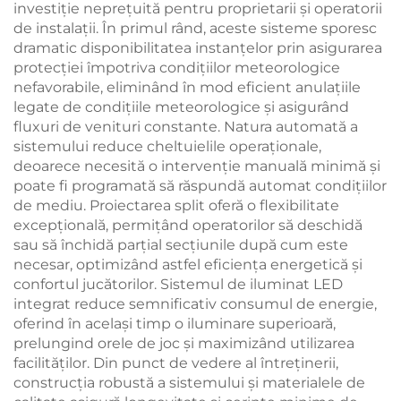
investiție neprețuită pentru proprietarii și operatorii
de instalații. În primul rând, aceste sisteme sporesc
dramatic disponibilitatea instanțelor prin asigurarea
protecției împotriva condițiilor meteorologice
nefavorabile, eliminând în mod eficient anulațiile
legate de condițiile meteorologice și asigurând
fluxuri de venituri constante. Natura automată a
sistemului reduce cheltuielile operaționale,
deoarece necesită o intervenție manuală minimă și
poate fi programată să răspundă automat condițiilor
de mediu. Proiectarea split oferă o flexibilitate
excepțională, permițând operatorilor să deschidă
sau să închidă parțial secțiunile după cum este
necesar, optimizând astfel eficiența energetică și
confortul jucătorilor. Sistemul de iluminat LED
integrat reduce semnificativ consumul de energie,
oferind în același timp o iluminare superioară,
prelungind orele de joc și maximizând utilizarea
facilităților. Din punct de vedere al întreținerii,
construcția robustă a sistemului și materialele de