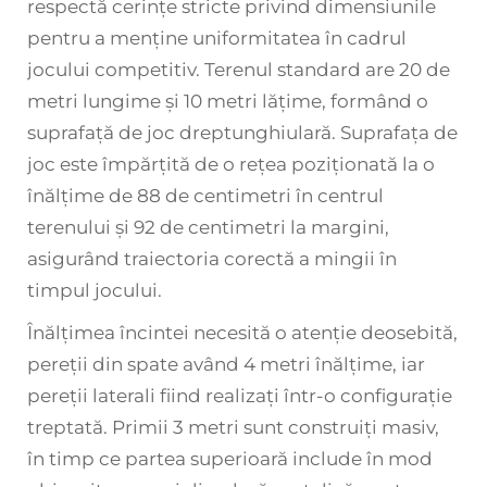
respectă cerințe stricte privind dimensiunile
pentru a menține uniformitatea în cadrul
jocului competitiv. Terenul standard are 20 de
metri lungime și 10 metri lățime, formând o
suprafață de joc dreptunghiulară. Suprafața de
joc este împărțită de o rețea poziționată la o
înălțime de 88 de centimetri în centrul
terenului și 92 de centimetri la margini,
asigurând traiectoria corectă a mingii în
timpul jocului.
Înălțimea încintei necesită o atenție deosebită,
pereții din spate având 4 metri înălțime, iar
pereții laterali fiind realizați într-o configurație
treptată. Primii 3 metri sunt construiți masiv,
în timp ce partea superioară include în mod