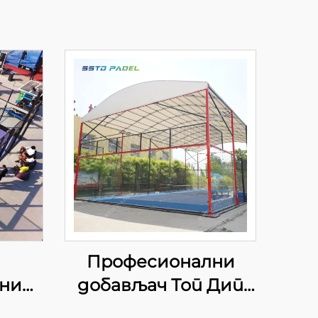
Професионални
ни
добављач Топ Дип
и
Галванизовани