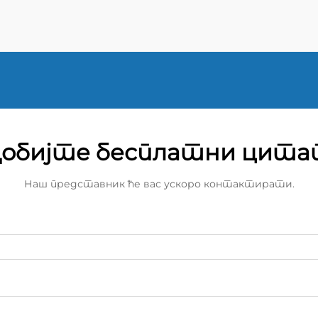
величина шрифта: 20px!
обијте бесплатни цит
Наш представник ће вас ускоро контактирати.