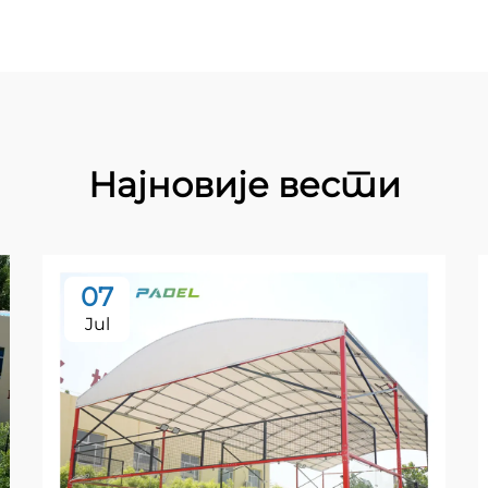
Најновије вести
07
Jul