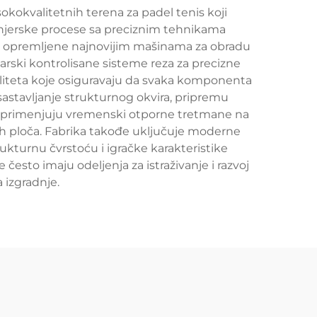
okokvalitetnih terena za padel tenis koji
njerske procese sa preciznim tehnikama
dnje opremljene najnovijim mašinama za obradu
arski kontrolisane sisteme reza za precizne
aliteta koje osiguravaju da svaka komponenta
 sastavljanje strukturnog okvira, pripremu
ja primenjuju vremenski otporne tretmane na
 ploča. Fabrika takođe uključuje moderne
trukturnu čvrstoću i igračke karakteristike
esto imaju odeljenja za istraživanje i razvoj
 izgradnje.