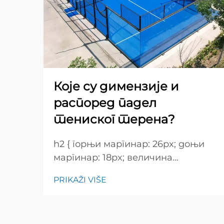
Које су димензије и
распоред падел
тениског терена?
h2 { горњи маргинар: 26px; доњи
маргинар: 18px; величина
шрифта: 24px! важно; тежина
PRIKAŽI VIŠE
шрифта: 600; висина редова:
нормална; } h3 { горњи маргинар:
26px; доњи маргинар: 18px;