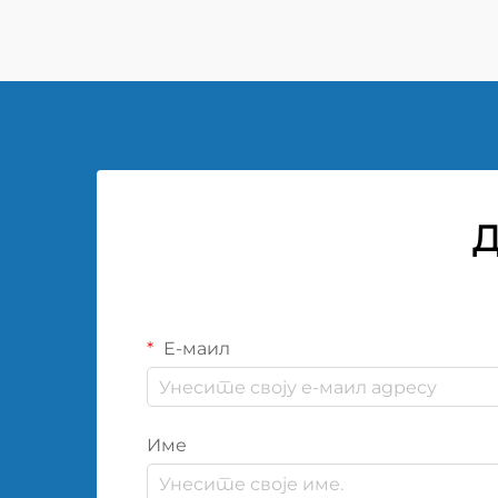
величина шрифта: 20px!
Д
Е-маил
Име