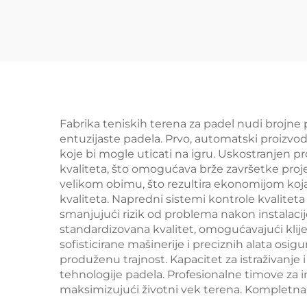
Професионални
Произвођач
Класични Падел
Н
Корт Авансивни Тех
опт
за Падел Клуб 001-2
пад
Fabrika teniskih terena za padel nudi brojne 
entuzijaste padela. Prvo, automatski proizvod
koje bi mogle uticati na igru. Uskostranjen 
kvaliteta, što omogućava brže završetke proj
velikom obimu, što rezultira ekonomijom koja
kvaliteta. Napredni sistemi kontrole kvalit
smanjujući rizik od problema nakon instalacije
standardizovana kvalitet, omogućavajući klij
sofisticirane mašinerije i preciznih alata osig
produženu trajnost. Kapacitet za istraživanje 
tehnologije padela. Profesionalne timove za i
maksimizujući životni vek terena. Kompletna 