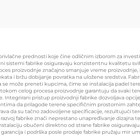
затвореном
извозник Пад
простору
корт Величина 
ајпродаванији
6М Нудит
ни панорамски
стабилну 
елни корт 001-3
поуздану повр
за игру 005
privlačne prednosti koje čine odličnim izborom za investi
ni sistemi fabrike osiguravaju konzistentnu kvalitetu svi
proces proizvodnje značajno smanjuje vreme proizvodnje,
ekata i bržu dobijanje povratka na uložene sredstva. Fa
 se može preneti kupcima, čime se instalacija padel ter
eta tokom celog procesa proizvodnje garantuju da svaki 
. Integrirani pristup proizvodnji fabrike dozvoljava opci
entima da prilagode terene specifičnim prostornim zahtev
urava da su tačno zadovoljene specificacije, rezultujući t
i razvoj fabrike znači neprestano unapređivanje dizajna te
nstalaciju obučeni direktno od strane fabrike osiguravaj
garancija i podrška posle prodaje fabrike pružaju mir um