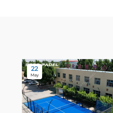
22
May