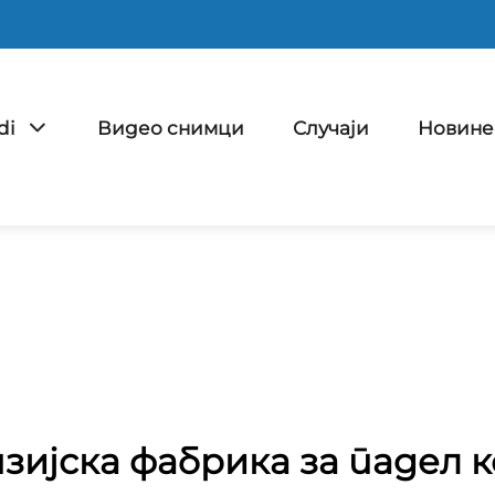
di
Видео снимци
Случаји
Новине
зијска фабрика за падел 