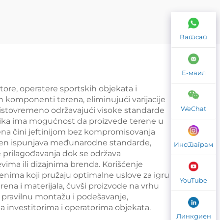
бол
Падел Тенис Корт
10 *
Са Канопи Премиум
Ватсап
е
Квалитет На
и
отвореном
шину
Панорамски Падел
Е-маил
Корт Кров 006
tore, operatere sportskih objekata i
h komponenti terena, eliminujući varijacije
WeChat
 istovremeno održavajući visoke standarde
brika ima mogućnost da proizvede terene u
ena čini jeftinijom bez kompromisovanja
teren ispunjava međunarodne standarde,
Инстаграм
je prilagođavanja dok se održava
ima ili dizajnima brenda. Korišćenje
erenima koji pružaju optimalne uslove za igru i
YouTube
rena i materijala, čuvši proizvode na vrhu
u pravilnu montažu i podešavanje,
а investitorima i operatorima objekata.
Линкдиен