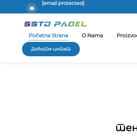
[email protected]
Početna Strana
O Nama
Proizvo
Добијте цитат
тен