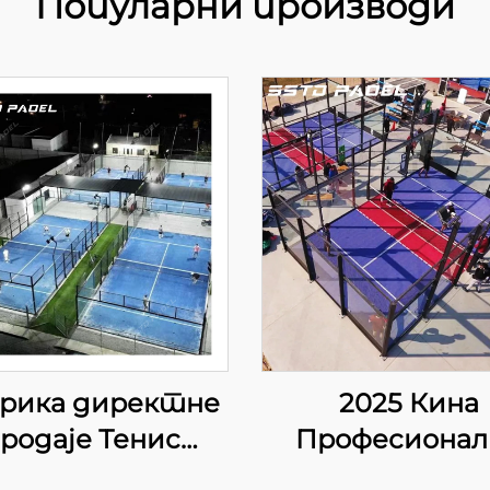
Популарни производи
рика директне
2025 Кина
родаје Тенис
Професионал
ови за паделе у
произвођач 