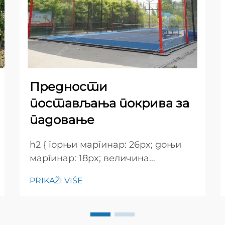
Предности
постављања покрива за
падовање
h2 { горњи маргинар: 26px; доњи
маргинар: 18px; величина
шрифта: 24px! важно; тежина
PRIKAŽI VIŠE
шрифта: 600; висина редова:
нормална; } h3 { горњи маргинар:
26px; доњи маргинар: 18px;