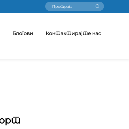
Блогови
Контактирајте нас
корт