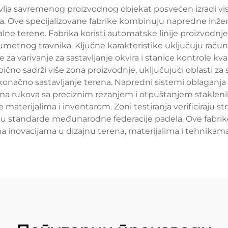
vlja savremenog proizvodnog objekat posvećen izradi vis
Ove specijalizovane fabrike kombinuju napredne inže
onalne terene. Fabrika koristi automatske linije proizvo
metnog travnika. Ključne karakteristike uključuju račun
a varivanje za sastavljanje okvira i stanice kontrole kv
bično sadrži više zona proizvodnje, uključujući oblasti za
 konačno sastavljanje terena. Napredni sistemi oblagan
rukova sa preciznim rezanjem i otpuštanjem staklenih
 materijalima i inventarom. Zoni testiranja verificiraju s
ju standarde međunarodne federacije padela. Ove fabrike č
na inovacijama u dizajnu terena, materijalima i tehnikama