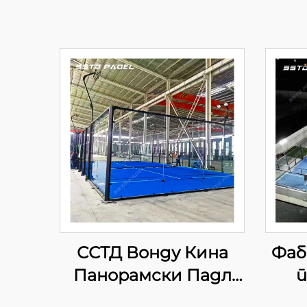
ССТД Вонду Кина
Фаб
Панорамски Падл
п
Тенис Корт
корт