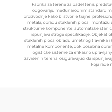
Fabrika za terene za padel tenis predsta
odgovaraju međunarodnim standardima. 
proizvodnje kako bi stvorile trajne, profesi
metala, obradu staklenih ploča i montažu u
strukturne komponente, automatske stanice z
ispunjava stroge specifikacije. Objekat o
staklenih ploča, obradu umetnog travnika i
metalne komponente, dok posebna oprema 
logističke sisteme za efikasno upravljanje
završenih terena, osiguravajući da ispunjava
koja rade 