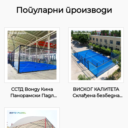
Популарни производи
ССТД Вонду Кина
ВИСКОГ КАЛИТЕТА
Панорамски Падл
Склађена безбедна
Тенис Корт
спортска опрема
Професионални
панорамски суд падел
Произвођач Класични
тенис падел суд 2024
Падел Корт
Одличан дизајн
Авансивни Тех за
Појавни падел