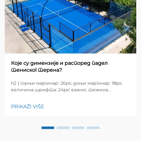
Које су димензије и распоред падел
тениског терена?
h2 { горњи маргинар: 26px; доњи маргинар: 18px;
величина шрифта: 24px! важно; тежина
шрифта: 600; висина редова: нормална; } h3 {
горњи маргинар: 26px; доњи маргинар: 18px;
PRIKAŽI VIŠE
величина шрифта: 20px!