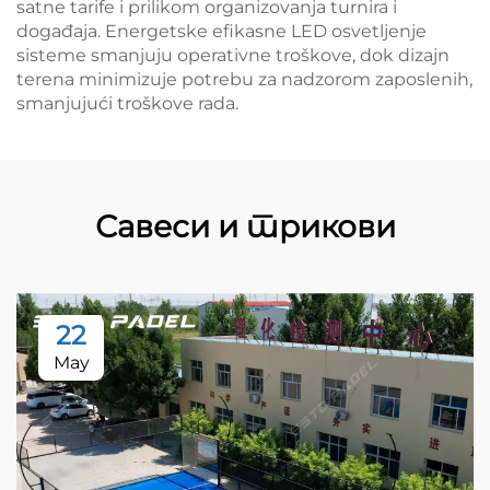
satne tarife i prilikom organizovanja turnira i
događaja. Energetske efikasne LED osvetljenje
sisteme smanjuju operativne troškove, dok dizajn
terena minimizuje potrebu za nadzorom zaposlenih,
smanjujući troškove rada.
Савеси и трикови
22
May