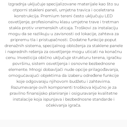
Izgradnja uključuje specijalizovane materijale kao što su
otporni stakleni paneli, umjetna travica i oceletrana
konstrukcija. Premium tereni često uključuju LED
osvetljenje, profesionalnu klasu umjetne trave i tretman
stakla protiv vremenskih uticaja. Troškovi za instalaciju
mogu da se razlikuju u zavisnosti od lokacije, zahteva za
pripremu tla i pristupačnosti. Dodatne funkcije poput
drenažnih sistema, specijalnog obloženja za staklene panele
i naprednih rešenja za osvetljenje mogu uticati na konačnu
cenu. Investicija obično uključuje strukturu terena, igračku
površinu, sistem osvetljenja i osnovne bezbednosne
elemente. Mnogi dobavljači nude opcije prilagođavanja,
omogućavajući objektima da izaberu određene funkcije
koje odgovaraju njihovom budžetu i zahtevima.
Razumevanje ovih komponenti troškova ključno je za
pravilno finansijsko planiranje i osiguravanje kvalitetne
instalacije koja ispunjava i bezbednosne standarde i
očekivanja igrača.