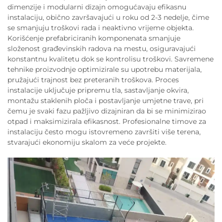
dimenzije i modularni dizajn omogućavaju efikasnu
instalaciju, obično završavajući u roku od 2-3 nedelje, čime
se smanjuju troškovi rada i neaktivno vrijeme objekta.
Korišćenje prefabriciranih komponenata smanjuje
složenost građevinskih radova na mestu, osiguravajući
konstantnu kvalitetu dok se kontrolisu troškovi. Savremene
tehnike proizvodnje optimizirale su upotrebu materijala,
pružajući trajnost bez preteranih troškova. Proces
instalacije uključuje pripremu tla, sastavljanje okvira,
montažu staklenih ploča i postavljanje umjetne trave, pri
čemu je svaki fazu pažljivo dizajniran da bi se minimizirao
otpad i maksimizirala efikasnost. Profesionalne timove za
instalaciju često mogu istovremeno završiti više terena,
stvarajući ekonomiju skalom za veće projekte.