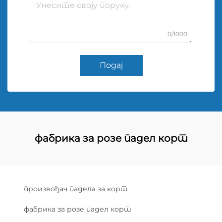
0/1000
Подај
фабрика за розе падел корт
произвођач падела за корт
фабрика за розе падел корт