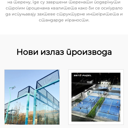
на терену, где су завршени теренати подвргнути
строгим проценама квалитета како би се осигурало
да испуњавају захтеве структурне интегритета и
стандарде играности.
Нови излаз производа