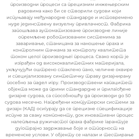
производни процеси са прецизним инжењерским
радовима како би се створили судови који
испуњавају међународне стандарде и истовремено
нуде јединствену визуелну привлачност. Фабрика
запошљава аутоматизоване производне линије
опремљене роботизованим системима за
заваривање, станицама за наношење праха и
контролним тачкама за контролу квалитета
током целог производњег процеса. Свако корт је
изграђен од висококвалитетних материјала,
укључујући оштрено стаклено пано, челичне оквире
и специјализовану синтетичку траву дизајнирану
посебно за падел игру. Производствени капацитет
објекта може да прими стандардне и прилагођене
дизајне судова, са способношћу да производи до 50
судова месечно. Напређени компјутерски системи за
дизајн (КАД) осигурају да се прецизне спецификације
испуне за сваку компоненту, док иновативни процес
налепљења ружичастог праха фабрике гарантује
дуготрајно задржавање боје и отпорност на
временске услови. У објекту се налази и тестирање