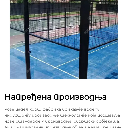
Напређена производња
Розе падел корт фабрика приказује водећу
индустрију производње технологије која поставља
нове стандарде у производњи спортских објеката.
Аутоматизована производња објекта има прецизну