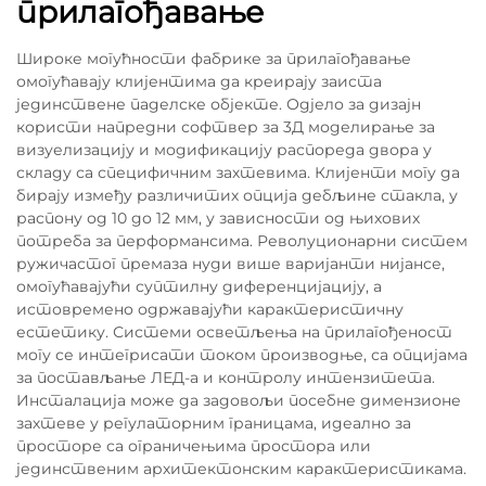
прилагођавање
Широке могућности фабрике за прилагођавање
омогућавају клијентима да креирају заиста
јединствене паделске објекте. Одјело за дизајн
користи напредни софтвер за 3Д моделирање за
визуелизацију и модификацију распореда двора у
складу са специфичним захтевима. Клијенти могу да
бирају између различитих опција дебљине стакла, у
распону од 10 до 12 мм, у зависности од њихових
потреба за перформансима. Револуционарни систем
ружичастог премаза нуди више варијанти нијансе,
омогућавајући суптилну диференцијацију, а
истовремено одржавајући карактеристичну
естетику. Системи осветљења на прилагођеност
могу се интегрисати током производње, са опцијама
за постављање ЛЕД-а и контролу интензитета.
Инсталација може да задовољи посебне димензионе
захтеве у регулаторним границама, идеално за
просторе са ограничењима простора или
јединственим архитектонским карактеристикама.