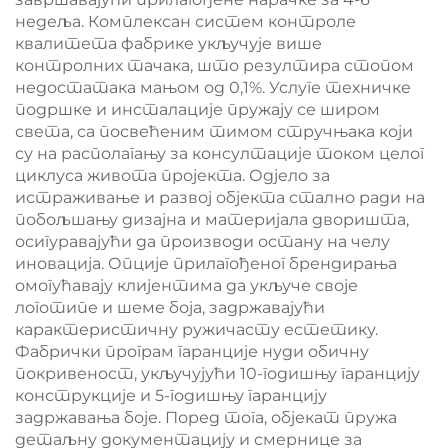
недеља. Комплексан систем контроле
квалитета фабрике укључује више
контролних тачака, што резултира стопом
недостатака мањом од 0,1%. Услуге техничке
подршке и инсталације пружају се широм
света, са посвећеним тимом стручњака који
су на располагању за консултације током целог
циклуса живота пројекта. Одјело за
истраживање и развој објекта стално ради на
побољшању дизајна и материјала дворишта,
осигуравајући да производи остану на челу
иновација. Опције прилагођеног брендирања
омогућавају клијентима да укључе своје
логотипе и шеме боја, задржавајући
карактеристичну ружичасту естетику.
Фабрички програм гаранције нуди обичну
покривеност, укључујући 10-годишњу гаранцију
конструкције и 5-годишњу гаранцију
задржавања боје. Поред тога, објекат пружа
детаљну документацију и смернице за