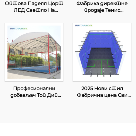
Оптова Паделл Цорт
Фабрика директне
ЛЕД Светло На
продаје Тенис
отвореном Хот Дип
кортови за паделе у
Галванизована челик
затвореном
Полни поглед
простору
Панорамски Падл
Најпродаванији
Цорт 001-1
оптни панорамски
паделни корт 001-3
Професионални
2025 Нови стил
добављач Топ Дип
Фабрична цена Сви
Галванизовани Падел
дрвени под оштрено
Тенис Корт Са Канопи
стакло Унутрани
Премиум Квалитет
сквош дворач за двоје
На отвореном
Панорамски Падел
Корт Кров 006