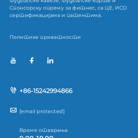
Фудбалске кавезе, Фудбалске корте и
Спонсорску опрему за фитнес, са ЦЕ, ИСО
сертификацијама и патентима.
Политике приватности
+86-15242994866
[email protected]
Време отварања