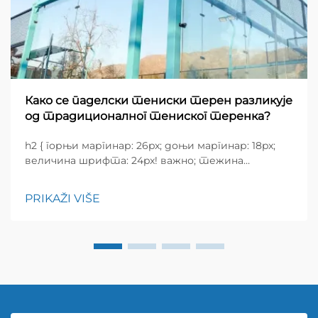
Како се паделски тениски терен разликује
од традиционалног тениског теренка?
h2 { горњи маргинар: 26px; доњи маргинар: 18px;
величина шрифта: 24px! важно; тежина
шрифта: 600; висина редова: нормална; } h3 {
горњи маргинар: 26px; доњи маргинар: 18px;
PRIKAŽI VIŠE
величина шрифта: 20px!