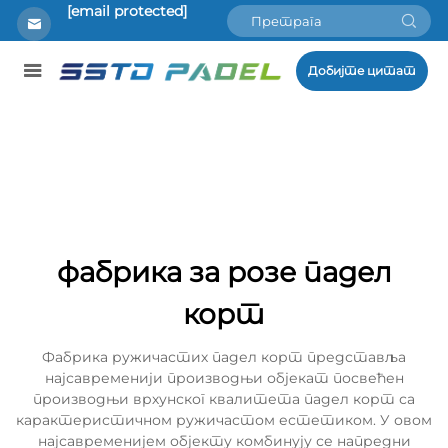
[email protected]
Добијте цитат
фабрика за розе падел
корт
Фабрика ружичастих падел корт представља
најсавременији производњи објекат посвећен
производњи врхунског квалитета падел корт са
карактеристичном ружичастом естетиком. У овом
најсавременијем објекту комбинују се напредни