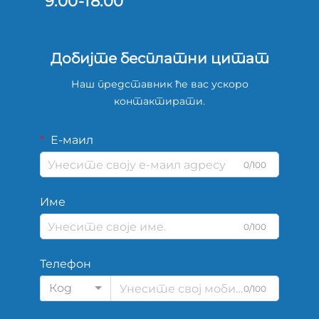
9.00-18.00
Добијте бесплатни цитат
Наш представник ће вас ускоро
контактирати.
Е-маил
0/100
Име
0/100
Телефон
Код
0/100