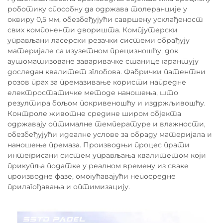
роботику способну да одржава толеранције у
оквиру 0,5 мм, обезбеђујући савршену усклађеност
свих компоненти дворишта. Компјутерски
управљани ласерски резачки системи обрађују
материјале са изузетном прецизношћу, док
аутоматизоване заваривачке станице гарантују
доследан квалитет зглобова. Фабрички патентни
розов прах за премазивање користи напредне
електростатичке методе наношења, што
резултира бољом покривеношћу и издржљивошћу.
Контроле животне средине широм објекта
одржавају оптималне температуре и влажности,
обезбеђујући идеалне услове за обраду материјала и
наношење премаза. Производњи процес прати
интегрисани систем управљања квалитетом који
прикупља податке у реалном времену из сваке
производне фазе, омогућавајући непосредне
прилагођавања и оптимизацију.