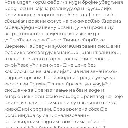
Розе падел корт фабрика нуди бројне убедљиве
предности које га разликују од индустрије
производње спортских објеката. Прво, његов
специјализовани фокус на ружичастих терена
ствара јединствену позицију на тржишту,
атрактивно за клијенте који желе да
успоставе карактеристичне спортске
терене. Напредни аутоматизовани системи
фабрике обезбеђују конзистентан квалитет,
а истовремено и трошковну ефикасност,
омогућавајући конкурентне цене без
компромиса на материјалима или занатском
радном врском. Производњи процес укључује
еколошки прихватљиве праксе, укључујући
системе за премазивање на бази воде и
енергетски ефикасне методе производње, које
привлаче клијентима који су пажљиви према
животној средини. Брза времена обрате
постигнута су рационализованим
производњим радним токовима, обично
завршавајући прилагођене нарачке за 4-6