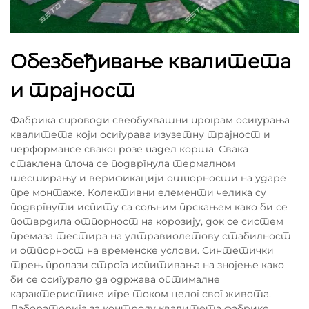
Обезбеђивање квалитета
и трајност
Фабрика спроводи свеобухватни програм осигурања
квалитета који осигурава изузетну трајност и
перформансе сваког розе падел корта. Свака
стаклена плоча се подвргнула термалном
тестирању и верификацији отпорности на ударе
пре монтаже. Колективни елементи челика су
подвргнути испиту са сољним прскањем како би се
потврдила отпорност на корозију, док се систем
премаза тестира на ултравиолетову стабилност
и отпорност на временске услови. Синтетички
трењ пролази строга испитивања на знојење како
би се осигурало да одржава оптималне
карактеристике игре током целог свог живота.
Лабораторија за контролу квалитета фабрике