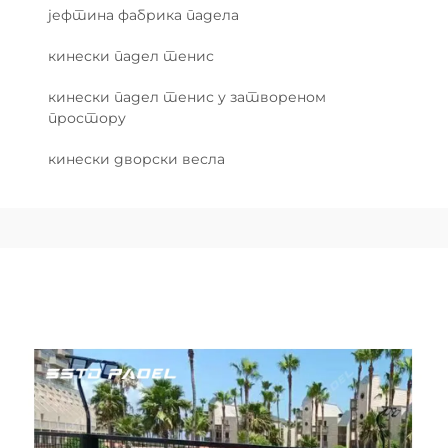
јефтина фабрика падела
кинески падел тенис
кинески падел тенис у затвореном
простору
кинески дворски весла