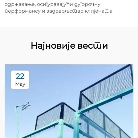
одржавање, осигуравајући дугорочну
перформансу и задовољство клијената.
Најновије вести
22
May