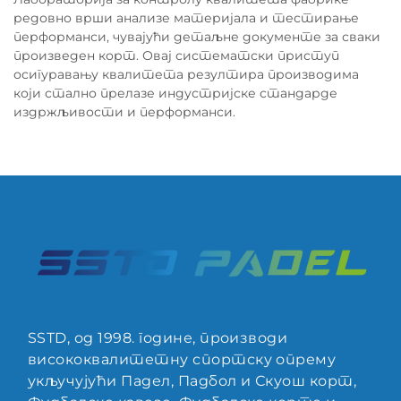
редовно врши анализе материјала и тестирање
перформанси, чувајући детаљне документе за сваки
произведен корт. Овај систематски приступ
осигуравању квалитета резултира производима
који стално прелазе индустријске стандарде
издржљивости и перформанси.
SSTD, од 1998. године, производи
висококвалитетну спортску опрему
укључујући Падел, Падбол и Скуош корт,