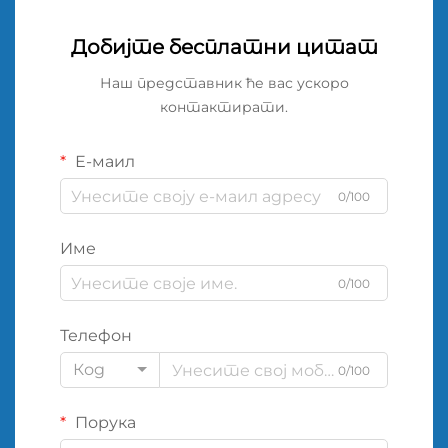
Добијте бесплатни цитат
Наш представник ће вас ускоро
контактирати.
Е-маил
0/100
Име
0/100
Телефон
Код
0/100
Порука