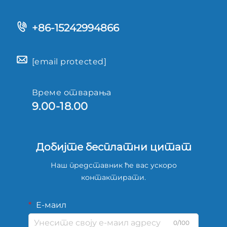
+86-15242994866
[email protected]
Време отварања
9.00-18.00
Добијте бесплатни цитат
Наш представник ће вас ускоро
контактирати.
Е-маил
0/100