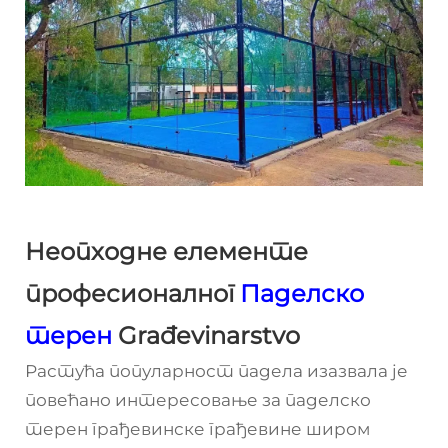
Неопходне елементе
професионалног
Паделско
терен
Građevinarstvo
Растућа популарност падела изазвала је
повећано интересовање за
паделско
терен
грађевинске грађевине широм