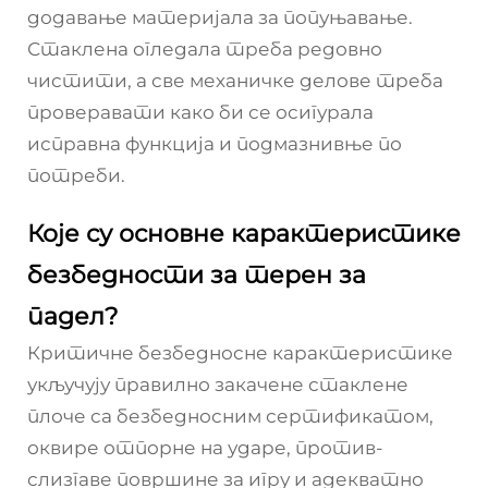
додавање материјала за попуњавање.
Стаклена огледала треба редовно
чистити, а све механичке делове треба
проверавати како би се осигурала
исправна функција и подмазнивње по
потреби.
Које су основне карактеристике
безбедности за терен за
падел?
Критичне безбедносне карактеристике
укључују правилно закачене стаклене
плоче са безбедносним сертификатом,
оквире отпорне на ударе, против-
слизгаве површине за игру и адекватно