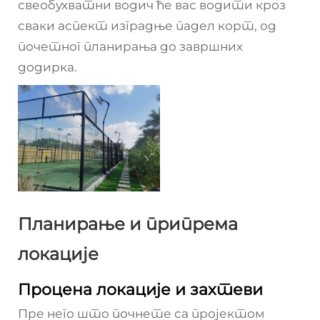
свеобухватни водич ће вас водити кроз
сваки аспект изградње падел корт, од
почетног планирања до завршних
додирка.
Планирање и припрема
локације
Процена локације и захтеви
Пре него што почнете са пројектом