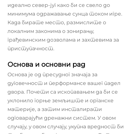
идеално север-југ како би се свело до
минимума одражавање сунца током игре.
Када бирате место, размислите о
локалним законима о зонирању,
грађевинским дозволама и захтевима за
приступачност.
Основа и основни рад
Основа је од пресудног значаја за
дуговечност и перформансе вашег падел
двора. Почети са ископавањем да би се
уклонило горње земљиште и органске
материје, а затим инсталирати
одговарајући дренажни систем. У овом
случају, у овом случају, укупна вредност би