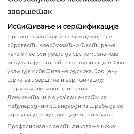
завршетак
Испитивање и сертификација
Пре отварања падела за игру, мора се
спровести свеобухватно тестирање
како би се осигурало да све компоненте
испуњавају потребне спецификације. Ово
укључује испитивање одскока, процену
тркања површине и верификацију
структурног интегритета.
Документација о усаглашености са
међународним стандардима треба да се
одржава у сврху гаранције и осигурања.
Професионално сертификовање може