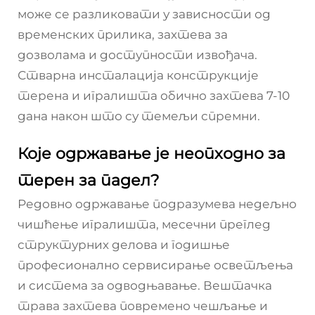
може се разликовати у зависности од
временских прилика, захтева за
дозволама и доступности извођача.
Стварна инсталација конструкције
терена и игралишта обично захтева 7-10
дана након што су темељи спремни.
Које одржавање је неопходно за
терен за падел?
Редовно одржавање подразумева недељно
чишћење игралишта, месечни преглед
структурних делова и годишње
професионално сервисирање осветљења
и система за одводњавање. Вештачка
трава захтева повремено чешљање и