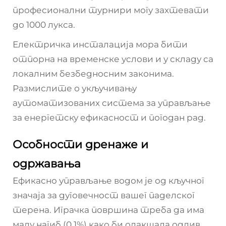
професионални турнири могу захтевати
до 1000 лукса.
Електричка инсталација мора бити
отпорна на временске услови и у складу са
локалним безбедносним законима.
Размислите о укључивању
аутоматизованих система за управљање
за енергетску ефикасност и погодан рад.
Особности дренаже и
одржавања
Ефикасно управљање водом је од кључног
значаја за дуговечност вашег паделског
терена. Играчка површина треба да има
малу нагиб (0,1%) како би олакшала одлив