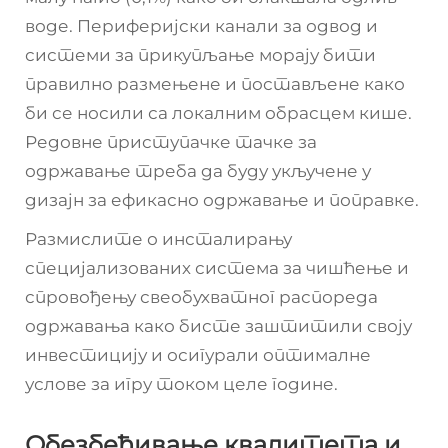
воде. Периферијски канали за одвод и
системи за прикупљање морају бити
правилно размењене и постављене како
би се носили са локалним обрасцем кише.
Редовне приступачке тачке за
одржавање треба да буду укључене у
дизајн за ефикасно одржавање и поправке.
Размислите о инсталирању
специјализованих система за чишћење и
спровођењу свеобухватног распореда
одржавања како бисте заштитили своју
инвестицију и осигурали оптималне
услове за игру током целе године.
Обезбеђивање квалитета и