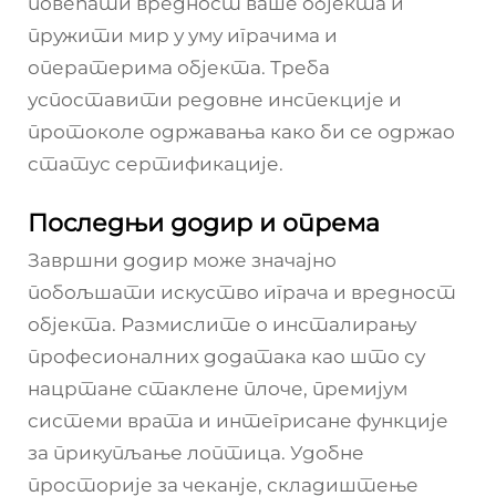
повећати вредност ваше објекта и
пружити мир у уму играчима и
оператерима објекта. Треба
успоставити редовне инспекције и
протоколе одржавања како би се одржао
статус сертификације.
Последњи додир и опрема
Завршни додир може значајно
побољшати искуство играча и вредност
објекта. Размислите о инсталирању
професионалних додатака као што су
нацртане стаклене плоче, премијум
системи врата и интегрисане функције
за прикупљање лоптица. Удобне
просторије за чеканје, складиштење