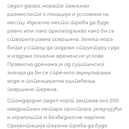
падел двора, морате пажљиво
размислити о локацији и условима на
месту. Идеално место треба да буде
равно или лако прилагодљиво како би се
створила равна површина. Земља мора
бити у стању да подржи структуру суда
и издржи локалне временске услове.
Правилна дренажа је од суштинског
значаја да би се спречило акумулирање
воде и потенцијална оштећења
површине терена.
Стандардни падел корт захтева око 200
квадратних метара простора, укључујући
и игралиште и безбедносне маргине.
Оријентација терена треба да буде