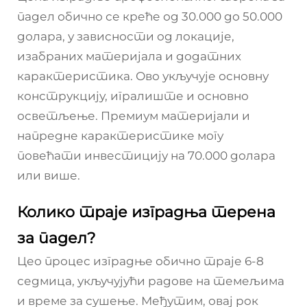
падел обично се креће од 30.000 до 50.000
долара, у зависности од локације,
изабраних материјала и додатних
карактеристика. Ово укључује основну
конструкцију, игралиште и основно
осветљење. Премиум материјали и
напредне карактеристике могу
повећати инвестицију на 70.000 долара
или више.
Колико траје изградња терена
за падел?
Цео процес изградње обично траје 6-8
седмица, укључујући радове на темељима
и време за сушење. Међутим, овај рок