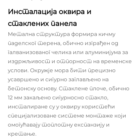
Инсталација оквира и
стаклених панела
Метална структура формира кичму
паделског терена, обично изграђен од
галванизованог челика или алуминијума за
издржљивост и отпорност на временске
услови. Окружје мора бити прецизно
усавршено и сигурно заглављено на
бетонску основу. Стаклене плоче, обично
12 мм закаљено сигурносно стакло,
инсталиране су у оквиру користећи
специјализоване системе монтаже који
омогућавају топлотну експанзију и
кретање.