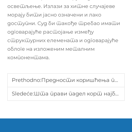
осветљење. Излази за хитне случајеве
морају бити јасно означени и лако
доступни. Суд би такође требао имати
одговарајуће растојање између
структурних елемената и одговарајуће
облоге на изложеним металним
компонентама.
Prethodno:
Предности коришћења покривеног паделског терена
Sledeće:
Шта прави падел корт најбољим избором за љубитеље спорта?