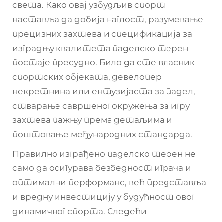
света. Како овај узбудљив спорт
наставља да добија наглост, разумевање
прецизних захтева и спецификација за
изградњу квалитета
паделско терен
постаје пресудно. Било да сте власник
спортских објеката, девелопер
некретнина или ентузијаста за падел,
стварање савршеног окружења за игру
захтева пажњу према детаљима и
поштовање међународних стандарда.
Правилно изграђено паделско терен не
само да осигурава безбедност играча и
оптимални перформанс, већ представља
и вредну инвестицију у будућност овог
динамичног спорта. Следећи