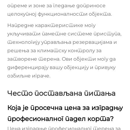
опреме и зоне за гледање доприносе
целокупној функционалности објекта.
Напредне карактеристике могу
укључивати паметне системе приступа,
технологију управљања резервацијама и
решења за климатску контролу за
затворене терена. Ови објекти могу да
диференцирају вашу објекцију и привуку
озбиљне играче.
Често постављана питања
Која је просечна цена за изградњу
професионалног падел корта?
Цена изградње професионалног терена за