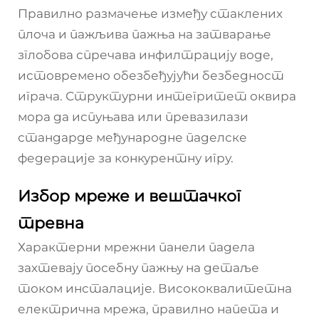
Правилно размачење између стаклених
плоча и пажљива пажња на затварање
зглобова спречава инфилтрацију воде,
истовремено обезбеђујући безбедност
играча. Структурни интегритет оквира
мора да испуњава или превазилази
стандарде међународне паделске
федерације за конкурентну игру.
Избор мреже и вештачког
тревна
Характерни мрежни панели падела
захтевају посебну пажњу на детаље
током инсталације. Висококвалитетна
електрична мрежа, правилно напета и