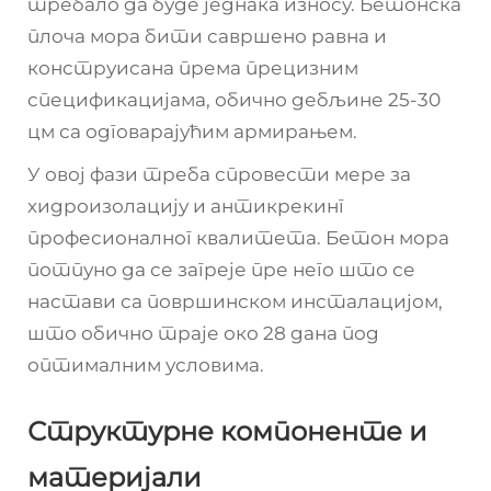
требало да буде једнака износу. Бетонска
плоча мора бити савршено равна и
конструисана према прецизним
спецификацијама, обично дебљине 25-30
цм са одговарајућим армирањем.
У овој фази треба спровести мере за
хидроизолацију и антикрекинг
професионалног квалитета. Бетон мора
потпуно да се загреје пре него што се
настави са површинском инсталацијом,
што обично траје око 28 дана под
оптималним условима.
Структурне компоненте и
материјали