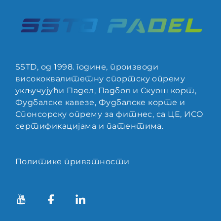
SSTD, од 1998. године, производи
висококвалитетну спортску опрему
укључујући Падел, Падбол и Скуош корт,
Фудбалске кавезе, Фудбалске корте и
Спонсорску опрему за фитнес, са ЦЕ, ИСО
сертификацијама и патентима.
Политике приватности