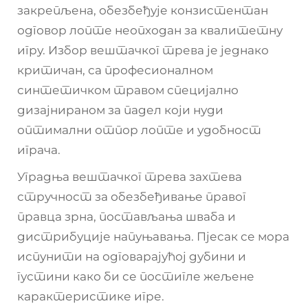
закрепљена, обезбеђује конзистентан
одговор лопте неопходан за квалитетну
игру. Избор вештачког трева је једнако
критичан, са професионалном
синтетичком травом специјално
дизајнираном за падел који нуди
оптимални отпор лопте и удобност
играча.
Уградња вештачког трева захтева
стручност за обезбеђивање правог
правца зрна, постављања шваба и
дистрибуције напуњавања. Пјесак се мора
испунити на одговарајућој дубини и
густини како би се постигле жељене
карактеристике игре.