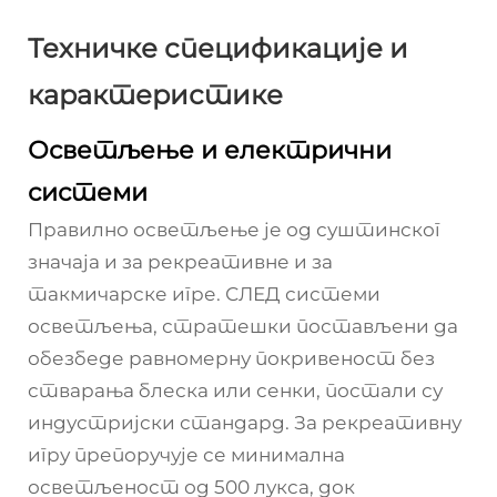
Техничке спецификације и
карактеристике
Осветљење и електрични
системи
Правилно осветљење је од суштинског
значаја и за рекреативне и за
такмичарске игре. СЛЕД системи
осветљења, стратешки постављени да
обезбеде равномерну покривеност без
стварања блеска или сенки, постали су
индустријски стандард. За рекреативну
игру препоручује се минимална
осветљеност од 500 лукса, док