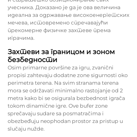
учесника. Доказано је да је ова величина
идеална за одржавање високоенергетских
мечева, истовремено спречавајући
прекомерне физичке захтеве према
играчима.
Захтеви за границом и зоном
безбедности
Osim primarne površine za igru, zvanični
propisi zahtevaju dodatne zone sigurnosti oko
perimetra terena. Na svim stranama terena
mora se održavati minimalno rastojanje od 2
metra kako bi se osigurala bezbednost igrača
tokom dinamične igre. Ove bufer zone
sprečavaju sudare sa posmatračima i
obezbeđuju neophodan prostor za pristup u
slučaju nužde.