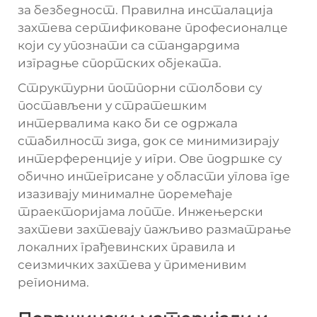
за безбедност. Правилна инсталација
захтева сертификоване професионалце
који су упознати са стандардима
изградње спортских објеката.
Структурни потпорни столбови су
постављени у стратешким
интервалима како би се одржала
стабилност зида, док се минимизирају
интерференције у игри. Ове подршке су
обично интегрисане у области углова где
изазивају минималне поремећаје
траекторијама лопте. Инжењерски
захтеви захтевају пажљиво разматрање
локалних грађевинских правила и
сеизмичких захтева у применивим
регионима.