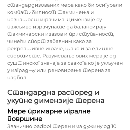
стандардизованих мера како би осигурали
компатибилност такмичења и
познатост играчима. Димензије су
пажљиво израчунате да балансирају
такмичарски изазов и приступачност,
чинећи спорт забавним како за
рекреативне играче, тако и за елитне
спортисте. Разумевање ових мера је од
суштинског значаја за свакога ко је укључен
у изградњу или реновирање терена за
падбол.
Стандардна распоред и
укупне димензије терена
Мере примарне игралне
површине
Званично padbol терен има дужину од 10