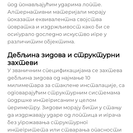
под понављајућим ударима лопте.
Алтернативни материјали морају
показати еквивалентна својства
повратка и издржљивост како би се
осигурало доследно искуство игре у
различитим објектима.
Дебљина зидова и структурни
захтеви
У званичним спецификацијама се захтева
дебљина зидова од најмање 10
милиметара за стаклене инсталације, са
одговарајућим структурним системама
подршке интегрисаним у целом
периметру. Зидови морају бити у стању
да издржавају ударе од лоптица и играча
без угрожавања структурног
интегритета или стварања опасности