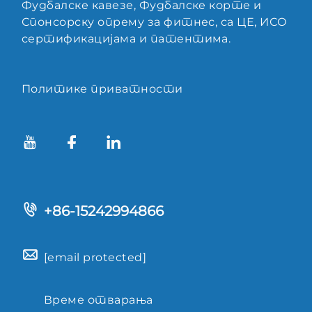
Фудбалске кавезе, Фудбалске корте и
Спонсорску опрему за фитнес, са ЦЕ, ИСО
сертификацијама и патентима.
Политике приватности
+86-15242994866
[email protected]
Време отварања