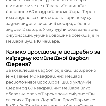
ширине, чиме се ствара игралиште
површине 60 квадратних метара. Терен
има зидове са свих страна, при чему су
задњи зидови високи 3 метра, а бочни
зидови 2 метра. Укључујући обавезне зоне
сигурности, укупна површина објекта је 14
метара пута 10 метара.
Колико простора је потребно за
изградњу комплетног падбол
терена?
За комплетан падбол објекат потребно
је најмање 140 квадратних метара
расположивог простора, што укључује
терен од 60 квадратних метара плус
обавезне двометарске зоне сигурности
са свих страна. Додатни простор може
бити потребан за седење посматрача,