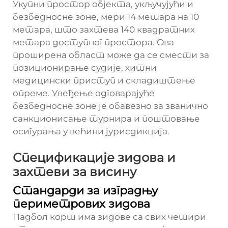
Укупни простор објекта, укључујући и
безбедносне зоне, мери 14 метара на 10
метара, што захтева 140 квадратних
метара доступног простора. Ова
проширена област може да се смести за
позиционирање судије, хитни
медицински приступ и складиштење
опреме. Увеђење одговарајуће
безбедносне зоне је обавезно за званично
санкционисање турнира и поштовање
осигурања у већини јурисдикција.
Спецификације зидова и
захтеви за висину
Стандарди за изградњу
периметрових зидова
Падбол корт има зидове са свих четири