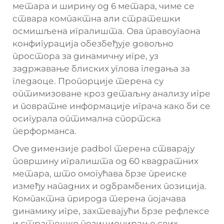
метара и ширину од 6 метара, чиме се
ствара компактна али стратешки
осмишљена игралишта. Ова правоугаона
конфигурација обезбеђује довољно
простора за динамичну игре, уз
задржавање блиских углова гледања за
гледаоце. Пропорције терена су
оптимизоване кроз детаљну анализу игре
и повратне информације играча како би се
осигурала оптимална спортска
перформанса.
Ove
димензије padbol терена
стварају
површину игралишта од 60 квадратних
метара, што омогућава брзе преиске
између нападних и одбрамбених позиција.
Компактна природа терена појачава
динамику игре, захтевајући брзе рефлексе
и стратешко позиционирање свих