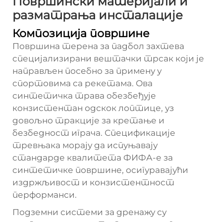
Површински материјали и
разматрања инсталације
Композиција површине
Површина терена за падбол захтева
специјализирани вештачки трсак који је
направљен посебно за примену у
спортовима са рекетама. Ова
синтетичка трава обезбеђује
конзистентан одскок лоптице, уз
довољно тракције за кретање и
безбедност играча. Спецификације
тревњака морају да испуњавају
стандарде квалитета ФИФА-е за
синтетичке површине, осигуравајући
издржљивост и конзистентност
перформанси.
Подземни системи за дренажу су