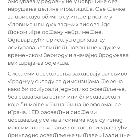
омогућавају редовну негу површине без
нарушања целине игралишта. Ове тачке
за приступ обично су интегрисане у
угловима или дуж задњих зидова, где
током игре остану неприметне.
Одговарајући приступ одржавању
осигурава квалитет површине у дужем
временском периоду и значајно продужава
век трајања објекта.
Системи осветљења захтевају пажљиво
уградњу у складу са димензијама терена
како би осигурали једнолико осветљење,
без стварања сенки или блиставости
које би могле утицати на перформансе
играча. LED расветни системи
постављају се на висинама које су изнад
максималне путање лопте, осигуравајући
прикладно осветљење читаве игралишне