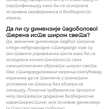
сертификацију како би се осигурала
исправна перформанса и безбедност
играча.
Да ли су димензије падоболовог
терена исте широм света?
Да, званичне димензије падбол терена
следе међународне стандарде које су
поставили управљачка тела како би се
осигурала конзистентност свих
санкционисаних објеката широм света.
Ови стандардизовани мерења омогућавају
играчима да се такмиче у познатим
условима на терену без обзира на
локацију. Локални грађевински прописи
могу захтевати додатне безбедносне
карактеристике, али основне димензије
остају доследне глобално.