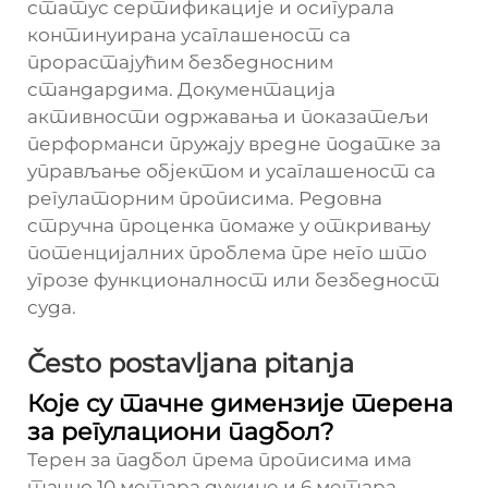
статус сертификације и осигурала
континуирана усаглашеност са
прорастајућим безбедносним
стандардима. Документација
активности одржавања и показатељи
перформанси пружају вредне податке за
управљање објектом и усаглашеност са
регулаторним прописима. Редовна
стручна проценка помаже у откривању
потенцијалних проблема пре него што
угрозе функционалност или безбедност
суда.
Često postavljana pitanja
Које су тачне димензије терена
за регулациони падбол?
Терен за падбол према прописима има
тачно 10 метара дужине и 6 метара