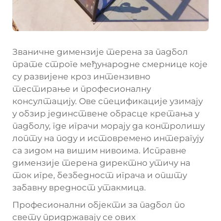
Званичне димензије терена за падбол
прате строге међународне смернице које
су развијене кроз интензивно
тестирање и професионалну
консултацију. Ове спецификације узимају
у обзир јединствене обрасце кретања у
падболу, где играчи морају да контролишу
лопту на поду и истовремено интерагују
са зидом на вишим нивоима. Исправне
димензије терена директно утичу на
ток игре, безбедност играча и општу
забавну вредност утакмица.
Професионални објекти за падбол по
свету придржавају се ових