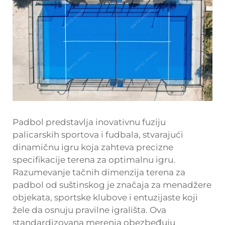
Padbol predstavlja inovativnu fuziju
palicarskih sportova i fudbala, stvarajući
dinamičnu igru koja zahteva precizne
specifikacije terena za optimalnu igru.
Razumevanje tačnih dimenzija terena za
padbol od suštinskog je značaja za menadžere
objekata, sportske klubove i entuzijaste koji
žele da osnuju pravilne igrališta. Ova
standardizovana merenja obezbeđuju