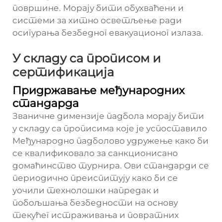
површине. Морају бити обухваћени и
системи за хитно осветљење ради
осигурања безбедног евакуационог излаза.
У складу са прописом и
сертификација
Придржавање међународних
стандарда
Званичне димензије падбола морају бити
у складу са прописима које је успоставило
Међународно падболово удружење како би
се квалификовало за санкционисано
домаћинство турнира. Ови стандарди се
периодично преиспитују како би се
уочили технолошки напредак и
побољшања безбедности на основу
текућег истраживања и повратних