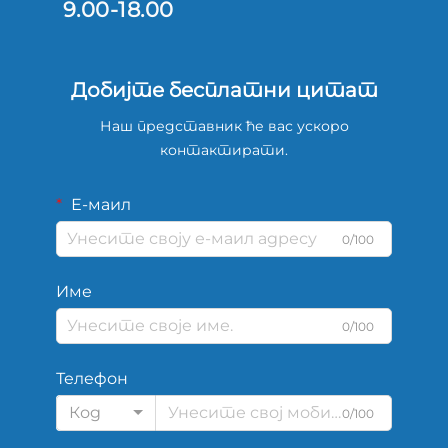
9.00-18.00
Добијте бесплатни цитат
Наш представник ће вас ускоро
контактирати.
Е-маил
0/100
Име
0/100
Телефон
Код
0/100