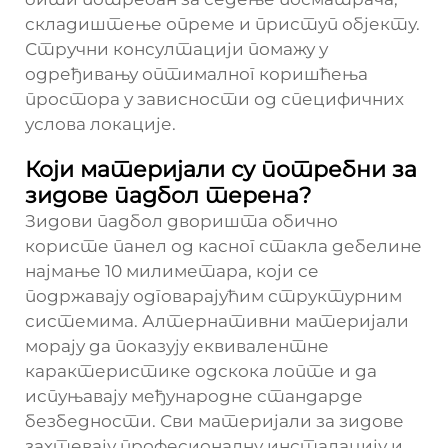
складиштење опреме и приступ објекту.
Стручни консултацији помажу у
одређивању оптималног коришћења
простора у зависности од специфичних
услова локације.
Који материјали су потребни за
зидове падбол терена?
Зидови падбол дворишта обично
користе панел од касног стакла дебелине
најмање 10 милиметара, који се
подржавају одговарајућим структурним
системима. Алтернативни материјали
морају да показују еквивалентне
карактеристике одскока лопте и да
испуњавају међународне стандарде
безбедности. Сви материјали за зидове
захтевају професионалну инсталацију и