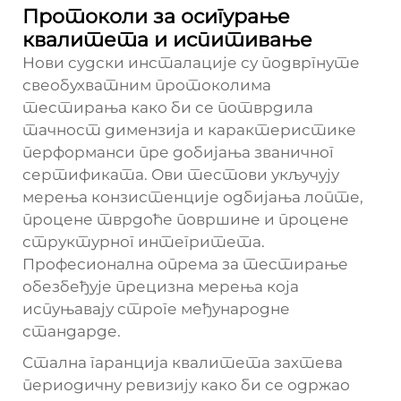
Протоколи за осигурање
квалитета и испитивање
Нови судски инсталације су подвргнуте
свеобухватним протоколима
тестирања како би се потврдила
тачност димензија и карактеристике
перформанси пре добијања званичног
сертификата. Ови тестови укључују
мерења конзистенције одбијања лопте,
процене тврдоће површине и процене
структурног интегритета.
Професионална опрема за тестирање
обезбеђује прецизна мерења која
испуњавају строге међународне
стандарде.
Стална гаранција квалитета захтева
периодичну ревизију како би се одржао