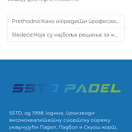
Prethodno:
Како изградити професионални терен за падбол за дуготрајну употребу?
Sledeće:
Која су најбоља решења за кровове за фанове падела?
SSTD, од 1998. године, производи
висококвалитетну спортску опрему
укључујући Падел, Падбол и Скуош корт,