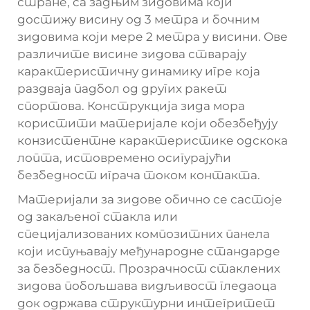
стране, са задњим зидовима који
достижу висину од 3 метра и бочним
зидовима који мере 2 метра у висини. Ове
различите висине зидова стварају
карактеристичну динамику игре која
раздваја падбол од других ракет
спортова. Конструкција зида мора
користити материјале који обезбеђују
конзистентне карактеристике одскока
лопта, истовремено осигурајући
безбедност играча током контакта.
Материјали за зидове обично се састоје
од закаљеног стакла или
специјализованих композитних панела
који испуњавају међународне стандарде
за безбедност. Прозрачност стаклених
зидова побољшава видљивост гледаоца
док одржава структурни интегритет