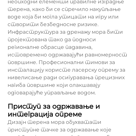
неопходни елементи правилне изградње
терена, како би се спречило накупљање
воде која би могла утицати на игру или
створити безбедносне ризике.
Инфраструктура за дренажу мора бити
пројектована тако да подноси
регионалне обрасце падавина,
истовремено одржавајући равномерност
површине. Професионални тимови за
инсталацију користе ласерску опрему за
нивелисање ради осигуравања прецизних
нагиба површине који олакшавају
одговарајуће управљање водом.
Приступ за одржавање и
интеграција опреме
Дизајн терена мора обухватати
приступне тачке за одржавање које