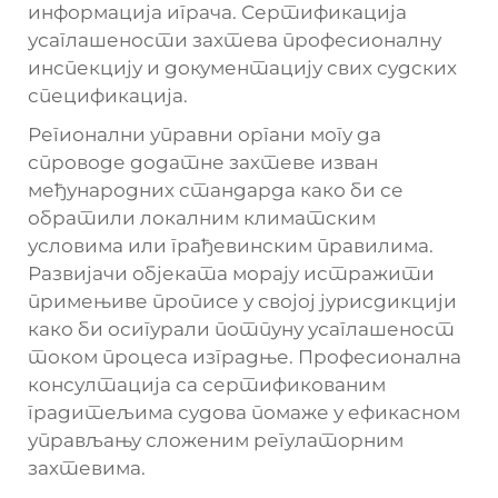
информација играча. Сертификација
усаглашености захтева професионалну
инспекцију и документацију свих судских
спецификација.
Регионални управни органи могу да
спроводе додатне захтеве изван
међународних стандарда како би се
обратили локалним климатским
условима или грађевинским правилима.
Развијачи објеката морају истражити
примењиве прописе у својој јурисдикцији
како би осигурали потпуну усаглашеност
током процеса изградње. Професионална
консултација са сертификованим
градитељима судова помаже у ефикасном
управљању сложеним регулаторним
захтевима.