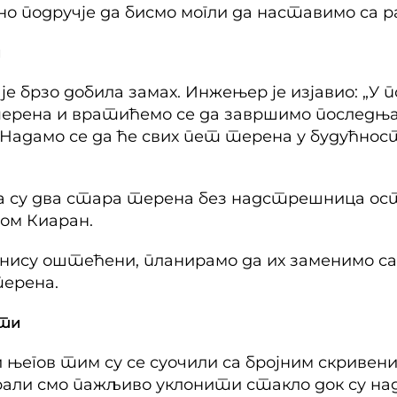
о подручје да бисмо могли да наставимо са р
и
је брзо добила замах. Инжењер је изјавио: „У 
ерена и вратићемо се да завршимо последња
Надамо се да ће свих пет терена у будућно
да су два стара терена без надстрешница ос
ом Киаран.
нису оштећени, планирамо да их заменимо са
терена.
сти
 његов тим су се суочили са бројним скривен
орали смо пажљиво уклонити стакло док су н