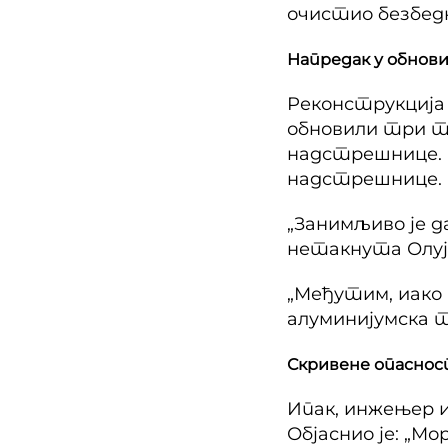
очистио безбедн
Напредак у обнов
Реконструкција 
обновили три т
надстрешнице. 
надстрешнице.
„Занимљиво је 
нетакнута Олуј
„Међутим, иако 
алуминијумска 
Скривене опасно
Ипак, инжењер и
Објаснио је: „М