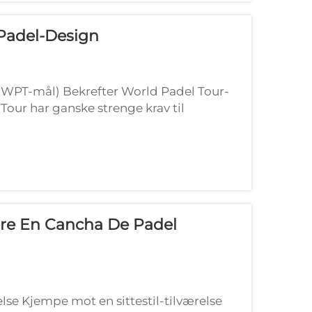
Padel-Design
(WPT-mål) Bekrefter World Padel Tour-
Tour har ganske strenge krav til
ter i bredde, noe som må...
ere En Cancha De Padel
lse Kjempe mot en sittestil-tilværelse