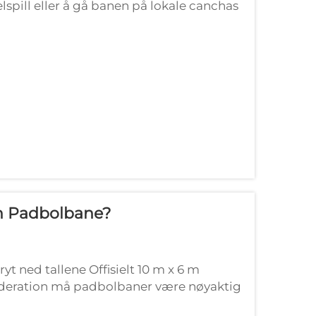
lspill eller å gå banen på lokale canchas
sen som mange havner i etter sp...
En Padbolbane?
t ned tallene Offisielt 10 m x 6 m
Federation må padbolbaner være nøyaktig
dardiseringen bidrar til å beholde