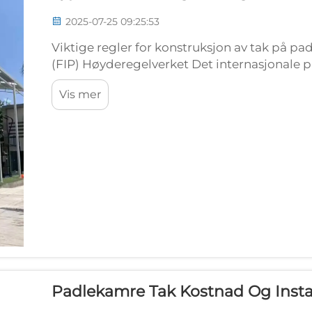
2025-07-25 09:25:53
Viktige regler for konstruksjon av tak på p
(FIP) Høyderegelverket Det internasjonale p
ganske viktige regler for hvor høyt taket på p
Vis mer
Padlekamre Tak Kostnad Og Instal