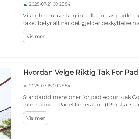
2025-07-21 09:25:54
Viktigheten av riktig installasjon av padleco
taket betyr alt når det gjelder beskyttelse m
kamper. Kvalitetstak holder spillerne tørre un
Vis mer
Hvordan Velge Riktig Tak For Pa
2025-07-15 09:25:54
Standarddimensjoner for padlecourt-tak Co
International Padel Federation (IPF) skal s
meter i lengde og 10 meter i bredde. Disse tall
Vis mer