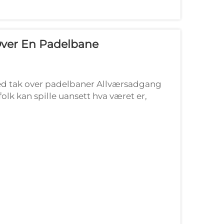
 Over En Padelbane
med tak over padelbaner Allværsadgang
folk kan spille uansett hva været er,
ler blændende so...