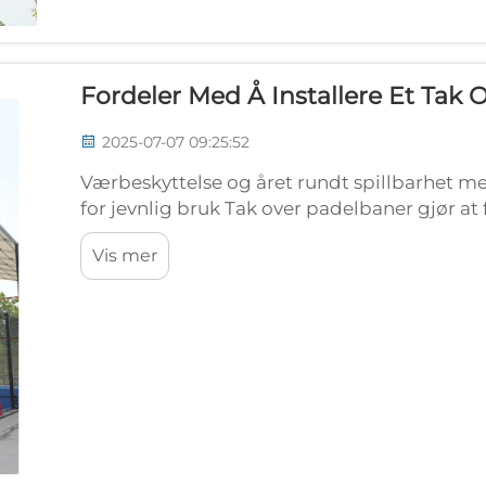
Fordeler Med Å Installere Et Tak
2025-07-07 09:25:52
Værbeskyttelse og året rundt spillbarhet 
for jevnlig bruk Tak over padelbaner gjør at 
enten det er kraftig regn, sterke vindkast el
Vis mer