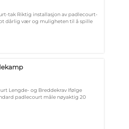
urt-tak Riktig installasjon av padlecourt-
ot dårlig vær og muligheten til å spille
der su...
dlekamp
urt Lengde- og Breddekrav Ifølge
tandard padlecourt måle nøyaktig 20
ene er ikke bare tilfeldige f...