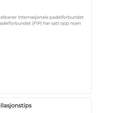
adelbaner Internasjonale padelforbundet
adelforbundet (FIP) har satt opp noen
adelbaner må være for å sikre at spil...
lasjonstips