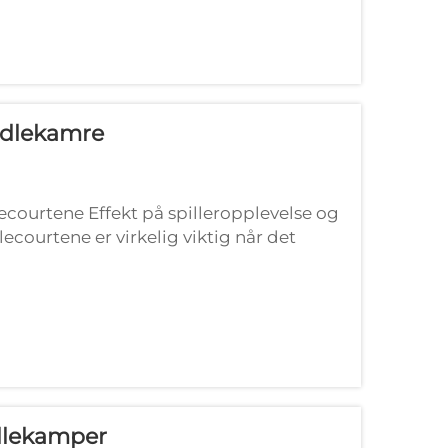
adlekamre
ecourtene Effekt på spilleropplevelse og
lecourtene er virkelig viktig når det
 når det gjelder å forbli trygge under
dlekamper