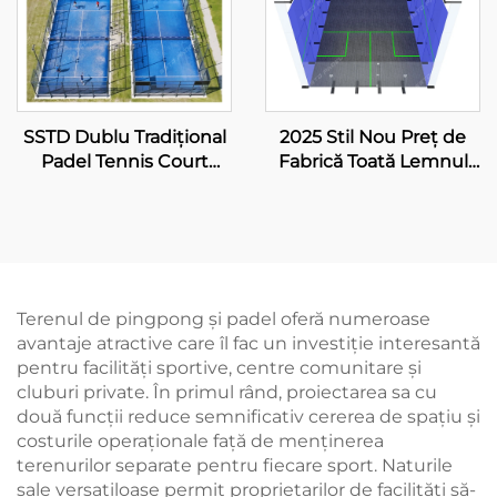
SSTD Dublu Tradițional
2025 Stil Nou Preț de
Padel Tennis Court
Fabrică Toată Lemnul
Furnizor WPT LED
Pardoseală Vid Sintetic
Lumânare Clasic
Pentru Teren Squash
Outdoor Paddle Court
Interior Pentru Dublu
002
Terenul de pingpong și padel oferă numeroase
avantaje atractive care îl fac un investiție interesantă
pentru facilități sportive, centre comunitare și
cluburi private. În primul rând, proiectarea sa cu
două funcții reduce semnificativ cererea de spațiu și
costurile operaționale față de menținerea
terenurilor separate pentru fiecare sport. Naturile
sale versatiloase permit proprietarilor de facilități să-