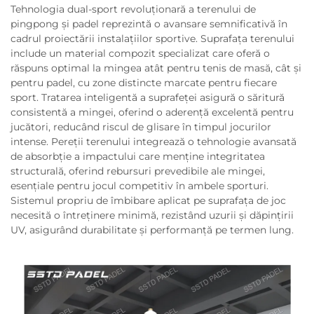
Tehnologia dual-sport revoluționară a terenului de
pingpong și padel reprezintă o avansare semnificativă în
cadrul proiectării instalațiilor sportive. Suprafața terenului
include un material compozit specializat care oferă o
răspuns optimal la mingea atât pentru tenis de masă, cât și
pentru padel, cu zone distincte marcate pentru fiecare
sport. Tratarea inteligentă a suprafeței asigură o săritură
consistentă a mingei, oferind o aderență excelentă pentru
jucători, reducând riscul de glisare în timpul jocurilor
intense. Pereții terenului integrează o tehnologie avansată
de absorbție a impactului care menține integritatea
structurală, oferind rebursuri prevedibile ale mingei,
esențiale pentru jocul competitiv în ambele sporturi.
Sistemul propriu de îmbibare aplicat pe suprafața de joc
necesită o întreținere minimă, rezistând uzurii și dăpințirii
UV, asigurând durabilitate și performanță pe termen lung.