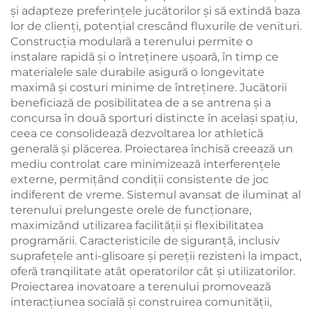
și adapteze preferințele jucătorilor și să extindă baza
lor de clienți, potențial crescând fluxurile de venituri.
Construcția modulară a terenului permite o
instalare rapidă și o întreținere ușoară, în timp ce
materialele sale durabile asigură o longevitate
maximă și costuri minime de întreținere. Jucătorii
beneficiază de posibilitatea de a se antrena și a
concursa în două sporturi distincte în același spațiu,
ceea ce consolidează dezvoltarea lor athletică
generală și plăcerea. Proiectarea închisă creează un
mediu controlat care minimizează interferențele
externe, permițând condiții consistente de joc
indiferent de vreme. Sistemul avansat de iluminat al
terenului prelungeste orele de funcționare,
maximizând utilizarea facilității și flexibilitatea
programării. Caracteristicile de siguranță, inclusiv
suprafețele anti-glisoare și pereții rezisteni la impact,
oferă tranqilitate atât operatorilor cât și utilizatorilor.
Proiectarea inovatoare a terenului promovează
interacțiunea socială și construirea comunității,