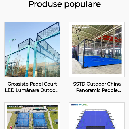
Produse populare
Grossiste Padel Court
SSTD Outdoor China
LED Lumânare Outdoor
Panoramic Paddle
Hot Dip Galvanizat Oțel
Tennis Court
Full View Panoramic
Producător Profesional
Paddle Court 001-1
Clasic Padel Court
Tehnologie Avansată
pentru Clubul de Padel
001-2