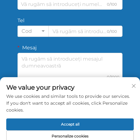
0/100
Tel
Cod
0/100
Mesaj
0/1000
We value your privacy
We use cookies and similar tools to provide our services.
Trimite
If you don't want to accept all cookies, click Personalize
cookies.
Accept all
Copyright © 2026 China Shengshi Sports Tech
Personalize cookies