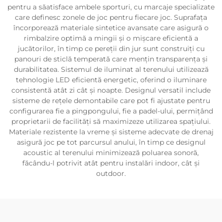
pentru a săatisface ambele sporturi, cu marcaje specializate
care definesc zonele de joc pentru fiecare joc. Suprafața
încorporează materiale sintetice avansate care asigură o
rimbalzire optimă a mingii și o mișcare eficientă a
jucătorilor, în timp ce pereții din jur sunt construiți cu
panouri de sticlă temperată care mențin transparența și
durabilitatea. Sistemul de iluminat al terenului utilizează
tehnologie LED eficientă energetic, oferind o iluminare
consistentă atât zi cât și noapte. Designul versatil include
sisteme de rețele demontabile care pot fi ajustate pentru
configurarea fie a pingpongului, fie a padel-ului, permițând
proprietarii de facilități să maximizeze utilizarea spațiului.
Materiale rezistente la vreme și sisteme adecvate de drenaj
asigură joc pe tot parcursul anului, în timp ce designul
acoustic al terenului minimizează poluarea sonoră,
făcându-l potrivit atât pentru instalări indoor, cât și
outdoor.