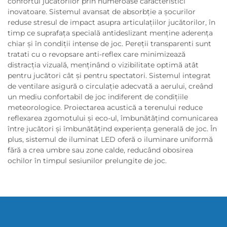
confortul jucătorilor prin numeroase caracteristici
inovatoare. Sistemul avansat de absorbție a şocurilor
reduse stresul de impact asupra articulațiilor jucătorilor, în
timp ce suprafața specială antideslizant menține aderența
chiar și în condiții intense de joc. Pereții transparenti sunt
tratati cu o revopsare anti-reflex care minimizează
distracția vizuală, menținând o vizibilitate optimă atât
pentru jucători cât și pentru spectatori. Sistemul integrat
de ventilare asigură o circulație adecvată a aerului, creând
un mediu confortabil de joc indiferent de condițiile
meteorologice. Proiectarea acustică a terenului reduce
reflexarea zgomotului și eco-ul, îmbunătățind comunicarea
între jucători și îmbunătățind experiența generală de joc. În
plus, sistemul de iluminat LED oferă o iluminare uniformă
fără a crea umbre sau zone calde, reducând obosirea
ochilor în timpul sesiunilor prelungite de joc.