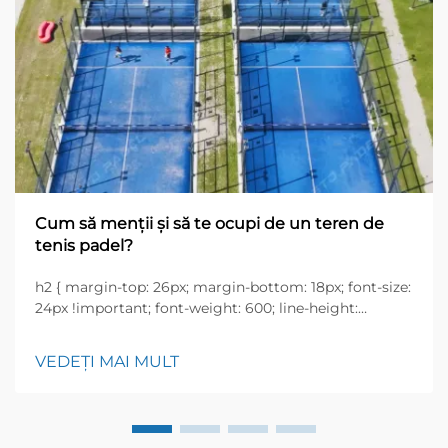
Cum să menții și să te ocupi de un teren de
tenis padel?
h2 { margin-top: 26px; margin-bottom: 18px; font-size:
24px !important; font-weight: 600; line-height:
normal; } h3 { margin-top: 26px; margin-bottom: 18px;
font-size: 20px !important; font-weight: 600; line-
VEDEȚI MAI MULT
height: ...}