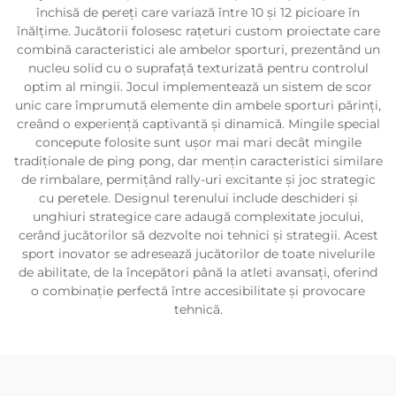
închisă de pereți care variază între 10 și 12 picioare în
înălțime. Jucătorii folosesc rațeturi custom proiectate care
combină caracteristici ale ambelor sporturi, prezentând un
nucleu solid cu o suprafață texturizată pentru controlul
optim al mingii. Jocul implementează un sistem de scor
unic care împrumută elemente din ambele sporturi părinți,
creând o experiență captivantă și dinamică. Mingile special
concepute folosite sunt ușor mai mari decât mingile
tradiționale de ping pong, dar mențin caracteristici similare
de rimbalare, permițând rally-uri excitante și joc strategic
cu peretele. Designul terenului include deschideri și
unghiuri strategice care adaugă complexitate jocului,
cerând jucătorilor să dezvolte noi tehnici și strategii. Acest
sport inovator se adresează jucătorilor de toate nivelurile
de abilitate, de la începători până la atleti avansați, oferind
o combinație perfectă între accesibilitate și provocare
tehnică.