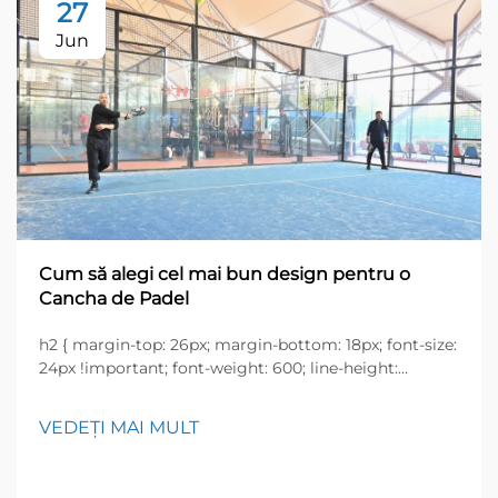
27
Jun
Cum să alegi cel mai bun design pentru o
Cancha de Padel
h2 { margin-top: 26px; margin-bottom: 18px; font-size:
24px !important; font-weight: 600; line-height:
normal; } h3 { margin-top: 26px; margin-bottom: 18px;
font-size: 20px !important; font-weight: 600; line-
VEDEȚI MAI MULT
height: ...}