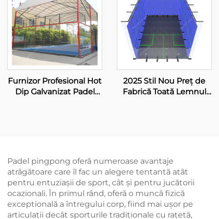
Outdoor Paddle Courts
003
Furnizor Profesional Hot
2025 Stil Nou Preț de
Dip Galvanizat Padel
Fabrică Toată Lemnul
Tennis Court Cu
Pardoseală Vid Sintetic
Canopie Calitate
Pentru Teren Squash
Premium Outdoor
Interior Pentru Dublu
Panoramic Paddle
Court Turtie 006
Padel pingpong oferă numeroase avantaje
atrăgătoare care îl fac un alegere tentantă atât
pentru entuziașii de sport, cât și pentru jucătorii
ocazionali. În primul rând, oferă o muncă fizică
exceptională a întregului corp, fiind mai ușor pe
articulații decât sporturile tradiționale cu rațetă,