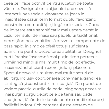
ceea ce îl face potrivit pentru jucători de toate
vârstele. Designul unic al jocului promovează
interacțiunea socială, deoarece se joacă în
majoritatea cazurilor în format dublu, favorizând
construirea comunității și legăturile sociale. Curba
de învățare este semnificativ mai ușoară decât în
cazul tenisului de masă sau padelului tradițional,
permițând nou-venitilor să dezvolte competențe de
bază rapid, în timp ce oferă totuși suficientă
adâncime pentru dezvoltarea abilităților. Designul
curții închise înseamnă mai puțin timp petrecut
urmărind mingi și mai mult timp de joc efectiv,
maximizând eficiența exercițiului și plăcerea.
Sportul dezvoltă simultan mai multe seturi de
abilități, inclusiv coordonarea ochi-mână, gândirea
strategică și conștientizarea spațială. Din punct de
vedere practic, curțile de padel pingpong necesită
mai puțin spațiu decât cele de tenis sau padel
tradițional, făcându-le ideale pentru medii urbane și
facilități indoor. Echipamentul este extrem de