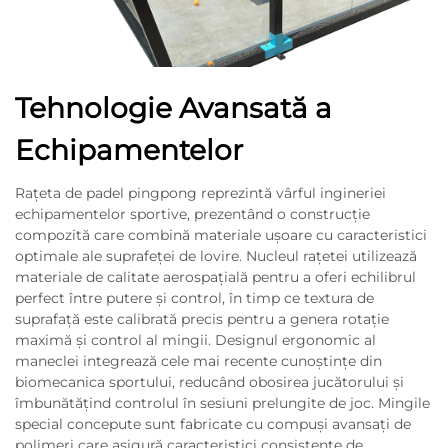
Tehnologie Avansată a
Echipamentelor
Rațeta de padel pingpong reprezintă vârful ingineriei
echipamentelor sportive, prezentând o construcție
compozită care combină materiale ușoare cu caracteristici
optimale ale suprafeței de lovire. Nucleul rațetei utilizează
materiale de calitate aerospațială pentru a oferi echilibrul
perfect între putere și control, în timp ce textura de
suprafață este calibrată precis pentru a genera rotație
maximă și control al mingii. Designul ergonomic al
maneclei integrează cele mai recente cunoștințe din
biomecanica sportului, reducând obosirea jucătorului și
îmbunătățind controlul în sesiuni prelungite de joc. Mingile
special concepute sunt fabricate cu compuși avansați de
polimeri care asigură caracteristici consistente de