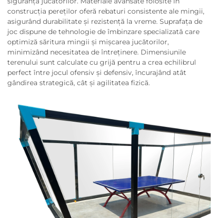
siguranța jucătorilor. Materiale avansate folosite în
construcția pereților oferă rebaturi consistente ale mingii,
asigurând durabilitate și rezistență la vreme. Suprafața de
joc dispune de tehnologie de îmbinzare specializată care
optimiză săritura mingii și mișcarea jucătorilor,
minimizând necesitatea de întreținere. Dimensiunile
terenului sunt calculate cu grijă pentru a crea echilibrul
perfect între jocul ofensiv și defensiv, încurajând atât
gândirea strategică, cât și agilitatea fizică.