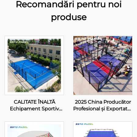
Recomandări pentru noi
produse
CALITATE ÎNALTĂ
2025 China Producător
Echipament Sportiv
Profesional și Exportator
Montat în Siguranță
Padbol Court Size 10*6M
panoramic court padel
Oferă o Suprafață de Joc
tennis padel court 2024
Stabilă și De încredere
Design Excelent
005