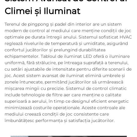
Climei și Iluminat
Terenul de pingpong și padel din interior are un sistem
modern de control al mediului care menține condiții de joc
optimale pe durata întregii anului. Sistemul sofisticat HVAC
reglează nivelurile de temperatură și umiditate, asigurând
confortul jucătorilor și prelungind durabilitatea
echipamentelor. Tabloul de iluminat LED oferă o iluminare
uniformă, fără strălucire, pe întreaga suprafață a terenului,
cu setări ajustabile de intensitate pentru diferite scenarii de
joc. Acest sistem avansat de iluminat elimină umbrele și
zonele întunecate, permitând jucătorilor să urmărească
mișcarea mingii cu precizie. Sistemul de control climatic
include tehnologie de filtre aer care menține o calitate
superioară a aerului, în timp ce designul eficient energetic
minimizează costurile operaționale. Aceste controale ale
mediului creează condiții de joc consistente care
îmbunătățesc performanța și satisfacția jucătorilor.