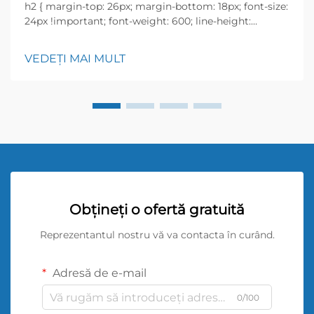
h2 { margin-top: 26px; margin-bottom: 18px; font-size:
24px !important; font-weight: 600; line-height:
normal; } h3 { margin-top: 26px; margin-bottom: 18px;
font-size: 20px !important; font-weight: 600; line-
VEDEȚI MAI MULT
height: ...}
Obțineți o ofertă gratuită
Reprezentantul nostru vă va contacta în curând.
Adresă de e-mail
0/100