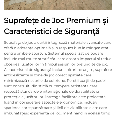
Suprafețe de Joc Premium și
Caracteristici de Siguranță
Suprafața de joc a curții integrează materiale avansate care
oferă o aderență optimală și o răspuns bun la mingea atât
pentru ambele sporturi. Sistemul specializat de podare
include mai multe stratificări care absorb impactul și reduc
obosirea jucătorilor în timpul sesiunilor prelungite de joc.
Caracteristici de siguranță includ colturi rotunjite, suprafețe
antideslizante și zone de joc corect spațiate care
minimizează riscurile de coliziune. Pereții curții de padel
sunt construiți din sticlă cu temperă rezistentă care
respectă standardele internaționale de durabilitate și
protecție a jucătorilor. întreaga facilitate este proiectată
luând în considerare aspectele ergonomice, inclusiv
spațierea corespunzătoare și linii de vizibilitate clare care
îmbunătățesc experiența de joc, menținând în același timp