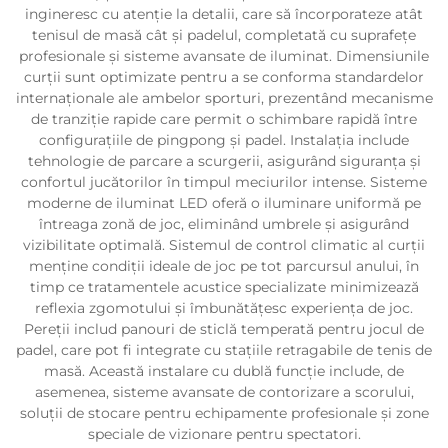
ingineresc cu atenție la detalii, care să încorporateze atât
tenisul de masă cât și padelul, completată cu suprafețe
profesionale și sisteme avansate de iluminat. Dimensiunile
curții sunt optimizate pentru a se conforma standardelor
internaționale ale ambelor sporturi, prezentând mecanisme
de tranziție rapide care permit o schimbare rapidă între
configurațiile de pingpong și padel. Instalația include
tehnologie de parcare a scurgerii, asigurând siguranța și
confortul jucătorilor în timpul meciurilor intense. Sisteme
moderne de iluminat LED oferă o iluminare uniformă pe
întreaga zonă de joc, eliminând umbrele și asigurând
vizibilitate optimală. Sistemul de control climatic al curții
menține condiții ideale de joc pe tot parcursul anului, în
timp ce tratamentele acustice specializate minimizează
reflexia zgomotului și îmbunătățesc experiența de joc.
Pereții includ panouri de sticlă temperată pentru jocul de
padel, care pot fi integrate cu stațiile retragabile de tenis de
masă. Această instalare cu dublă funcție include, de
asemenea, sisteme avansate de contorizare a scorului,
soluții de stocare pentru echipamente profesionale și zone
speciale de vizionare pentru spectatori.