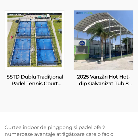
Hot Dip Galvanizat Oțel
Tennis Courts Cea Mai
Full View Panoramic
Vândută Gros
Paddle Court 001-1
Panoramic Paddle
Court 001-3
SSTD Dublu Tradițional
2025 Vanzări Hot Hot-
Padel Tennis Court
dip Galvanizat Tub 8
Furnizor WPT LED
Lampă LED Singur
Lumânare Clasic
Panoramic Cumpără
Outdoor Paddle Court
Padel Court 20m*6m
002
Paddle Court Singur
Padel Court 004
Curtea indoor de pingpong și padel oferă
numeroase avantaje atrăgătoare care o fac o