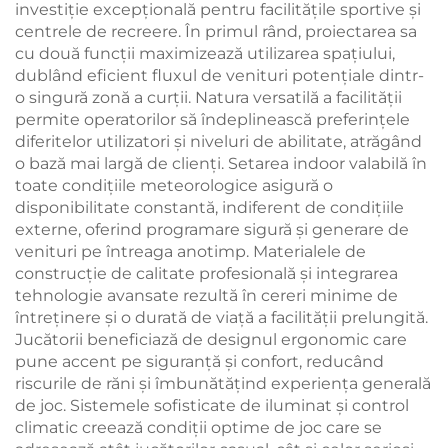
investiție excepțională pentru facilitățile sportive și
centrele de recreere. În primul rând, proiectarea sa
cu două funcții maximizează utilizarea spațiului,
dublând eficient fluxul de venituri potențiale dintr-
o singură zonă a curții. Natura versatilă a facilității
permite operatorilor să îndeplinească preferințele
diferitelor utilizatori și niveluri de abilitate, atrăgând
o bază mai largă de clienți. Setarea indoor valabilă în
toate condițiile meteorologice asigură o
disponibilitate constantă, indiferent de condițiile
externe, oferind programare sigură și generare de
venituri pe întreaga anotimp. Materialele de
construcție de calitate profesională și integrarea
tehnologie avansate rezultă în cereri minime de
întreținere și o durată de viață a facilității prelungită.
Jucătorii beneficiază de designul ergonomic care
pune accent pe siguranță și confort, reducând
riscurile de răni și îmbunătățind experiența generală
de joc. Sistemele sofisticate de iluminat și control
climatic creează condiții optime de joc care se