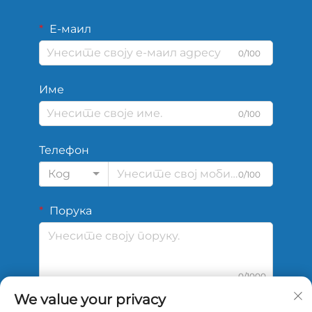
Е-маил
0/100
Име
0/100
Телефон
Код
0/100
Порука
0/1000
We value your privacy