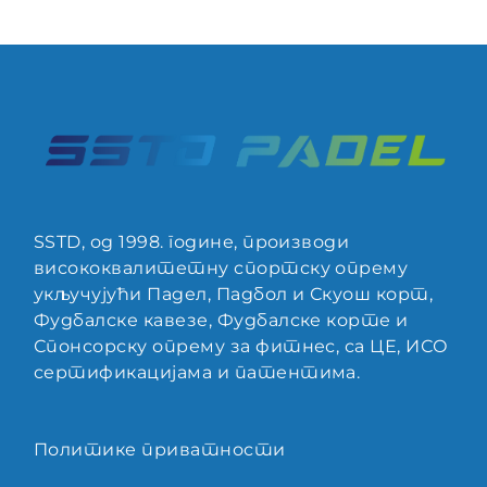
SSTD, од 1998. године, производи
висококвалитетну спортску опрему
укључујући Падел, Падбол и Скуош корт,
Фудбалске кавезе, Фудбалске корте и
Спонсорску опрему за фитнес, са ЦЕ, ИСО
сертификацијама и патентима.
Политике приватности