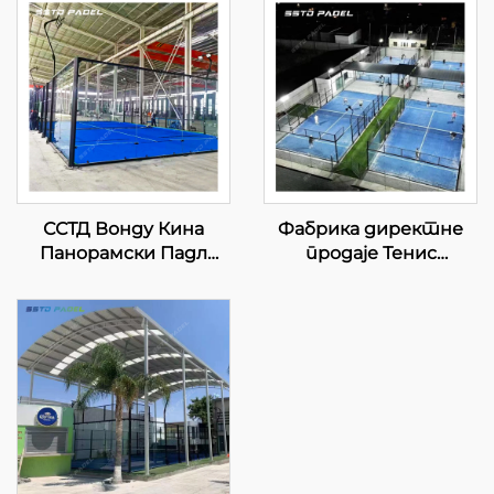
ССТД Вонду Кина
Фабрика директне
Панорамски Падл
продаје Тенис
Тенис Корт
кортови за паделе у
Професионални
затвореном
Произвођач Класични
простору
Падел Корт
Најпродаванији
Авансивни Тех за
оптни панорамски
Падел Клуб 001-2
паделни корт 001-3