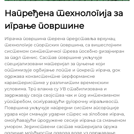
Напређена технологија за
играње површине
Играчка површина терена представља врхунац
технологије спортских површина, са вишеслојним
системом синтетичког трева посебно дизајниран
за падл тенис. Састав површине укључује
специјализовани материјал за пуњење који
оптимизује одбијање лопте и покрет играча, док
одржава конзистентне перформансне
карактеристике у различитим временским
условима. Трп влакна су УВ стабилизована и
задржавају своја својства чак и под интензивном
употребом, осигуравајући дугорочну играљивост.
Површина укључује напредни систем апсорпције
удара који смањује ударни стрес на зглобове играча,
омогућавајући продужене сесије играња са смањеном
умором. Јединствени састав материјала пружа
одличне могућности одвода воде уз одржавање