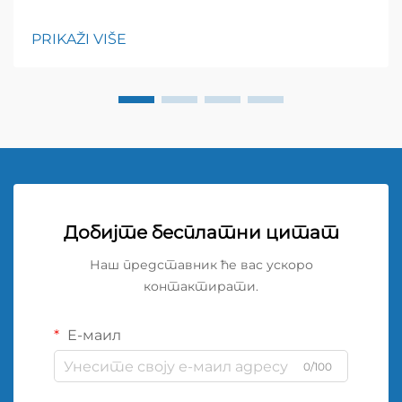
шрифта: 600; висина редова: нормална; } h3 {
горњи маргинар: 26px; доњи маргинар: 18px;
PRIKAŽI VIŠE
величина шрифта: 20px!
Добијте бесплатни цитат
Наш представник ће вас ускоро
контактирати.
Е-маил
0/100