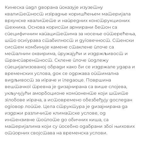
Кинеска падл дворана показује изузетну
квалитетност изградње коришћењем материјала
врхунске квалитете и напредних конструкционих
техника. Основа користи армирани бетон са
специфичним капацитетима за носење оптерећења,
што осигурава стабилност и дуговечност. Стенски
систем комбинује камене стаклене плоче са
металним оквирима, пружајући и издржљивост и
транспарентност. Склене плоче подлежу
специјализованој обради како би се издржале удара и
временских услова, док се одржава оптимална
видљивост за играче и гледаоце. Површина
вештачког тревна је дизајнирана са више слојева,
укључујући аморбоционе компоненте који штите
зглобове играча, а истовремено обезбеђују доследан
одговор лопте. Цела структура је дизајнирана да
издржи различите климатске услове, од
интензивне топлоте до обичних киша, са
материјалима који су посебно одабрани због њихових
отпорних својстава на временска услови.