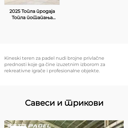
2025 Топла продаја
Топла потапања
галванизована цевка 8
ЛЕД лампа Једини
панорамски Купи
Падел Корт 20м*6м
Падел Корт Једини
Падел Корт 004
Kineski teren za padel nudi brojne privlačne
prednosti koje ga čine izuzetnim izborom za
rekreativne igrače i profesionalne objekte.
Савеси и трикови