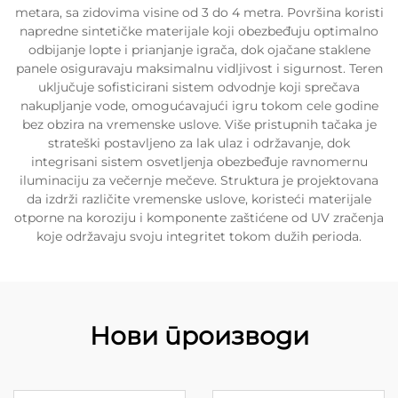
metara, sa zidovima visine od 3 do 4 metra. Površina koristi
napredne sintetičke materijale koji obezbeđuju optimalno
odbijanje lopte i prianjanje igrača, dok ojačane staklene
panele osiguravaju maksimalnu vidljivost i sigurnost. Teren
uključuje sofisticirani sistem odvodnje koji sprečava
nakupljanje vode, omogućavajući igru tokom cele godine
bez obzira na vremenske uslove. Više pristupnih tačaka je
strateški postavljeno za lak ulaz i održavanje, dok
integrisani sistem osvetljenja obezbeđuje ravnomernu
iluminaciju za večernje mečeve. Struktura je projektovana
da izdrži različite vremenske uslove, koristeći materijale
otporne na koroziju i komponente zaštićene od UV zračenja
koje održavaju svoju integritet tokom dužih perioda.
Нови производи