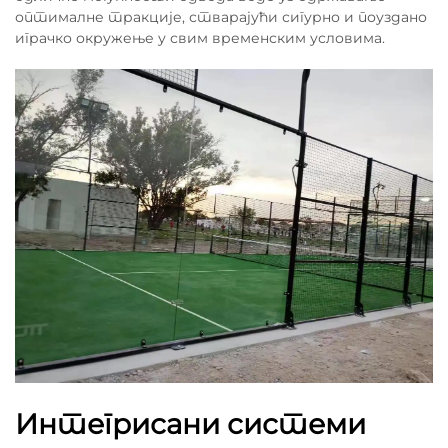
оптималне тракције, стварајући сигурно и поуздано
играчко окружење у свим временским условима.
Интегрисани системи