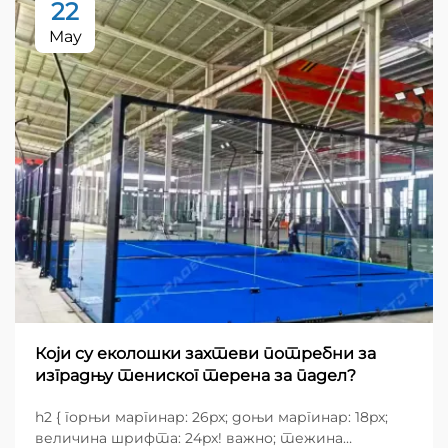
22
May
Који су еколошки захтеви потребни за
изградњу тениског терена за падел?
h2 { горњи маргинар: 26px; доњи маргинар: 18px;
величина шрифта: 24px! важно; тежина