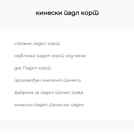
кинески падл корт
спољни падел корт
најближи падел корт код мене
диј Падел корт
произвођач пчелиног тениса
фабрика за падел тенис поља
кинески падел тениски падел