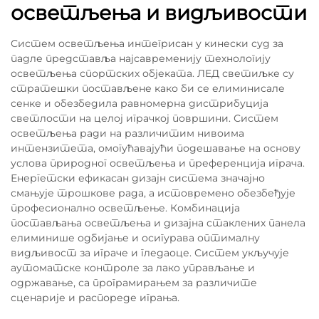
осветљења и видљивости
Систем осветљења интегрисан у кинески суд за
падле представља најсавременију технологију
осветљења спортских објеката. ЛЕД светиљке су
стратешки постављене како би се елиминисале
сенке и обезбедила равномерна дистрибуција
светлости на целој играчкој површини. Систем
осветљења ради на различитим нивоима
интензитета, омогућавајући подешавање на основу
услова природног осветљења и преференција играча.
Енергетски ефикасан дизајн система значајно
смањује трошкове рада, а истовремено обезбеђује
професионално осветљење. Комбинација
постављања осветљења и дизајна стаклених панела
елиминише одбијање и осигурава оптималну
видљивост за играче и гледаоце. Систем укључује
аутоматске контроле за лако управљање и
одржавање, са програмирањем за различите
сценарије и распореде играња.