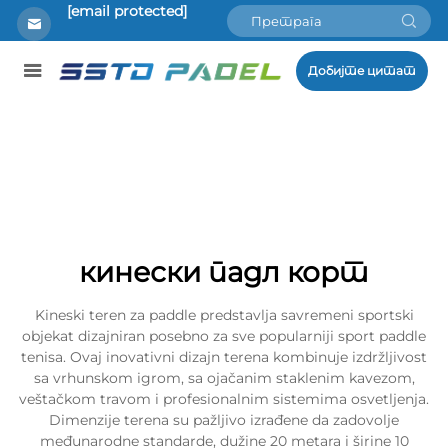
[email protected]
Добијте цитат
кинески падл корт
Kineski teren za paddle predstavlja savremeni sportski
objekat dizajniran posebno za sve popularniji sport paddle
tenisa. Ovaj inovativni dizajn terena kombinuje izdržljivost
sa vrhunskom igrom, sa ojačanim staklenim kavezom,
veštačkom travom i profesionalnim sistemima osvetljenja.
Dimenzije terena su pažljivo izrađene da zadovolje
međunarodne standarde, dužine 20 metara i širine 10