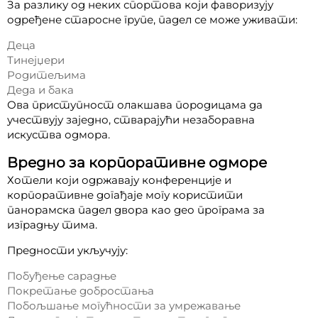
За разлику од неких спортова који фаворизују
одређене старосне групе, падел се може уживати:
Деца
Тинејџери
Родитељима
Деда и бака
Ова приступност олакшава породицама да
учествују заједно, стварајући незаборавна
искуства одмора.
Вредно за корпоративне одморе
Хотели који одржавају конференције и
корпоративне догађаје могу користити
панорамска падел двора као део програма за
изградњу тима.
Предности укључују:
Побуђење сарадње
Покретање добростања
Побољшање могућности за умрежавање