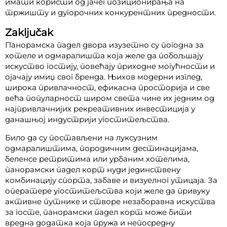
имати користи од јачег позиционирања на
тржишту и дугорочних конкурентних предности.
Zaključak
Панорамска падел двора изузетно су погодна за
хотеле и одмаралишта која желе да побољшају
искуство гостију, повећају приходне могућности и
ојачају имиџ свог бренда. Њихов модерни изглед,
широка привлачност, ефикасна просторија и све
већа популарност широм света чине их једним од
најпривлачнијих рекреативних инвестиција у
данашњој индустрији угоститељства.
Било да су постављени на луксузним
одмаралиштима, породичним дестинацијама,
беленсе ретритима или урбаним хотелима,
панорамски падел корт нуди јединствену
комбинацију спорта, забаве и визуелног утицаја. За
оператере угоститељства који желе да привуку
активне путнике и створе незаборавна искуства
за госте, панорамски падел корт може бити
вредна додатка која пружа и непосредну