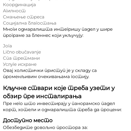
Координација
Агилност
Смањење стреса
Социјална благостања
Многи одмаралишта интегришу падел у шире
програме за бленнес који укључују:
Јога
Lično obučavanje
Спа третмани
Услуге исхране
Овај холистички приступ је у складу са
променљивим очекивањама гостију.
Кључне ствари које треба узети у
обзир пре инсталирања
Пре него што инвестирају у панорамско падел
корт, хотели и одмаралишта треба да процени:
Доступно место
Обезбедите довољно простора за: