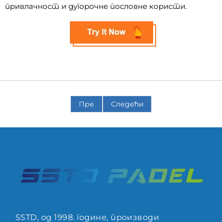
привлачност и дугорочне пословне користи.
Пре
Следећи
SSTD, од 1998. године, производи