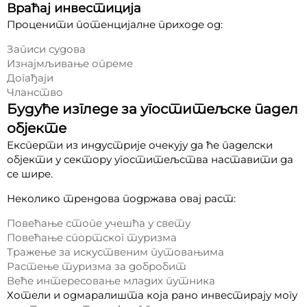
Враћај инвестиција
Проценити потенцијалне приходе од:
Записи судова
Изнајмљивање опреме
Догађаји
Чланство
Будуће изгледе за угоститељске падел
објекте
Експерти из индустрије очекују да ће паделски
објекти у сектору угоститељства наставити да
се шире.
Неколико трендова подржава овај раст:
Повећање стопе учешћа у свету
Повећање спортског туризма
Тражење за искуственим путовањима
Растење туризма за добробит
Веће интересовање младих путника
Хотели и одмаралишта која рано инвестирају могу