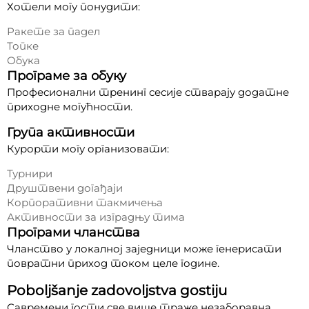
Хотели могу понудити:
Ракете за падел
Топке
Обука
Програме за обуку
Професионални тренинг сесије стварају додатне
приходне могућности.
Група активности
Курорти могу организовати:
Турнири
Друштвени догађаји
Корпоративни такмичења
Активности за изградњу тима
Програми чланства
Чланство у локалној заједници може генерисати
повратни приход током целе године.
Poboljšanje zadovoljstva gostiju
Савремени гости све више траже незаборавна