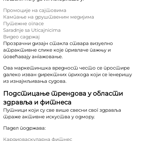
Промоције на сајтовима
Кампање на друштвеним медијима
Путежне огласе
Saradnje sa Uticajnicima
Видео садржај
Прозрачни дизајн стакла ствара визуелно
атрактивне слике које привлаче пажњу и
повећавају ангажовање.
Ова маркетиншка вредност често се простире
далеко изван директних прихода који се генеришу
из изнајмљивања судова.
Подстицање трендова у области
здравља и фитнеса
Путници који су све више свесни свог здравља
траже активне искуства у одмору.
Падел подржава:
Кардиоваскуларна фитнес