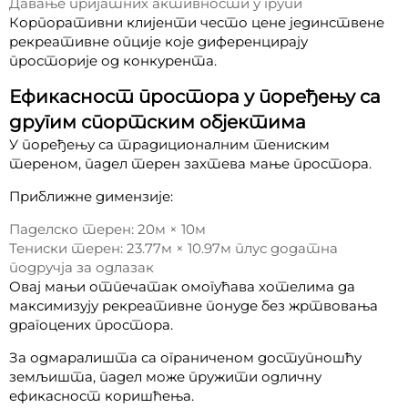
Давање пријатних активности у групи
Корпоративни клијенти често цене јединствене
рекреативне опције које диференцирају
просторије од конкурента.
Ефикасност простора у поређењу са
другим спортским објектима
У поређењу са традиционалним тениским
тереном, падел терен захтева мање простора.
Приближне димензије:
Паделско терен: 20м × 10м
Тениски терен: 23.77м × 10.97м плус додатна
подручја за одлазак
Овај мањи отпечатак омогућава хотелима да
максимизују рекреативне понуде без жртвовања
драгоцених простора.
За одмаралишта са ограниченом доступношћу
земљишта, падел може пружити одличну
ефикасност коришћења.