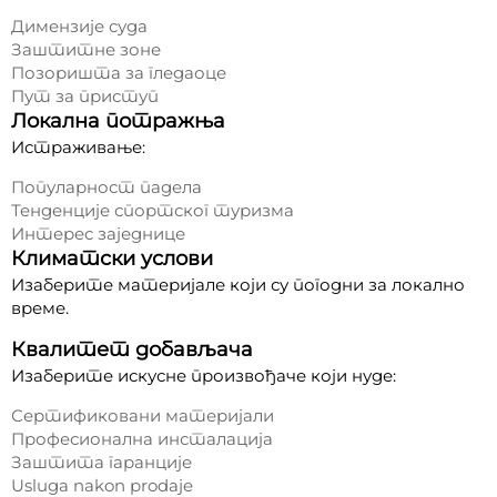
Димензије суда
Заштитне зоне
Позоришта за гледаоце
Пут за приступ
Локална потражња
Истраживање:
Популарност падела
Тенденције спортског туризма
Интерес заједнице
Климатски услови
Изаберите материјале који су погодни за локално
време.
Квалитет добављача
Изаберите искусне произвођаче који нуде:
Сертификовани материјали
Професионална инсталација
Заштита гаранције
Usluga nakon prodaje