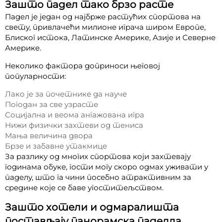
Зашто падел тако брзо расте
Падел је један од најбрже растућих спортова на
свету, привлачећи милионе играча широм Европе,
Блиског истока, Латинске Америке, Азије и Северне
Америке.
Неколико фактора доприноси његовој
популарности:
Лако је за почетнике да науче
Погодан за све узрасте
Социјална и веома ангажована игра
Нижи физички захтеви од тениса
Мања величина двора
Брзе и забавне утакмице
За разлику од многих спортова који захтевају
годинама обуке, гости могу скоро одмах уживати у
паделу, што га чини посебно атрактивним за
средине које се баве угоститељством.
Зашто хотели и одмаралишта
постављају панорамска паделла