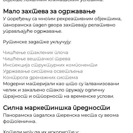
Мало захтева за одржавање
У поређењу са многим рекреативним објектима,
панорамска падел двора захтевају релативно
управљајуће одржавање.
Рутинске задатке укључују:
Чишћење стаклених плоча
Чишћење вештачког трева
Инспекција структурних компоненти
Удржавање система осветљења
Контрола дренажних система
Модерни материјали као што су галванизовани
челик и закаљено стакло пружају одличну
трајност и отпорност на временске услови.
Силна маркетиншка предности
Панорамска падалска теренска места су веома
фотогенична.
Хотели могу да их искористе у: