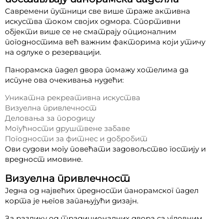
Савремени путници све више траже активна
искуства током својих одмора. Спортивни
објекти више се не сматрају опционалним
погодностима већ важним факторима који утичу
на одлуке о резервацији.
Панорамска падел двора помажу хотелима да
испуне ова очекивања нудећи:
Уникатна рекреативна искуства
Визуелна привлечност
Деловања за породицу
Могућности друштвене забаве
Погодности за фитнес и добробит
Ови судови могу повећати задовољство гостију и
вредност имовине.
Визуелна привлечност
Једна од највећих предности панорамског падел
корта је његов запањујући дизајн.
За разлику од традиционалних двора са угловним