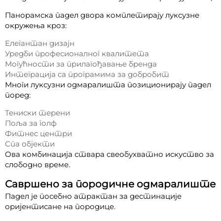
Панорамска падел двора комплетирају луксузне
окружења кроз:
Елегантан дизајн
Уредби професионалног квалитета
Могућности за прилагођавање бренда
Интеграција са програмима за добробит
Многи луксузни одмаралишта позиционирају падел
поред:
Тениски терени
Поља за голф
Фитнес центри
Спа објекти
Ова комбинација ствара свеобухватно искуство за
слободно време.
Савршено за породичне одмаралиште
Падел је посебно атрактан за дестинације
оријентисане на породице.