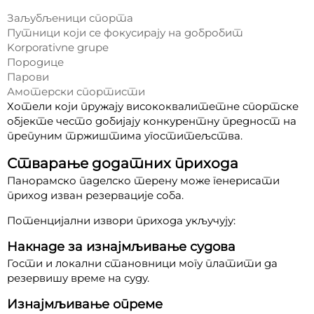
Заљубљеници спорта
Путници који се фокусирају на добробит
Korporativne grupe
Породице
Парови
Амотерски спортисти
Хотели који пружају висококвалитетне спортске
објекте често добијају конкурентну предност на
препуним тржиштима угоститељства.
Стварање додатних прихода
Панорамско паделско терену може генерисати
приход изван резервације соба.
Потенцијални извори прихода укључују:
Накнаде за изнајмљивање судова
Гости и локални становници могу платити да
резервишу време на суду.
Изнајмљивање опреме