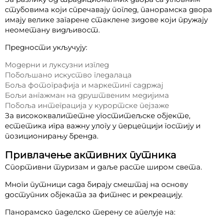
стубовима који спречавају поглед, панорамска двора
имају велике загарене стаклене зидове који пружају
неометану видљивост.
Предности укључују:
Модерни и луксузни изглед
Побољшано искуство гледалаца
Боља фотографија и маркетинг садржај
Бољи ангажман на друштвеним медијима
Побоља интеграција у курортске пејзаже
За висококвалитетне угоститељске објекте,
естетика игра важну улогу у перцепцији гостију и
позиционирању бренда.
Привлачење активних путника
Спортивни туризам и даље расте широм света.
Многи путници сада бирају смештај на основу
доступних објеката за фитнес и рекреацију.
Панорамско паделско терену се апелује на: