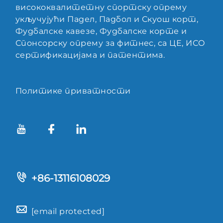
висококвалитетну спортску опрему
укључујући Падел, Падбол и Скуош корт,
Фудбалске кавезе, Фудбалске корте и
Спонсорску опрему за фитнес, са ЦЕ, ИСО
сертификацијама и патентима.
Политике приватности
+86-13116108029
[email protected]