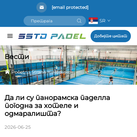
[email protected]
SR
Добијте цитат
Вести
Početna Strana
>
Новине
Да ли су панорамска паделла
погодна за хотеле и
одмаралишта?
2026-06-25