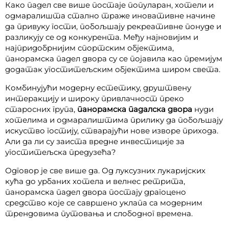
Како падел све више постаје популаран, хотели и
одмаралишта стално траже иновативне начине
да привуку гости, побољшају рекреативне понуде и
разликују се од конкурента. Међу најновијим и
најпридобрнијим спортским објектима,
панорамска падел двора су се појавила као премијум
додатак угоститељским објектима широм света.
Комбинујући модерну естетику, друштвену
интеракцију и широку привлачност преко
старосних група,
панорамска падалска двора
нуди
хотелима и одмаралиштима прилику да побољшају
искуство гостију, стварајући нове изворе прихода.
Али да ли су заиста вредне инвестиције за
угоститељска предузећа?
Одговор је све више да. Од луксузних лукаријских
кућа до урбаних хотела и велнес ретрита,
панорамска падел двора постају драгоцено
средство које се савршено уклапа са модерним
трендовима путовања и слободног времена.