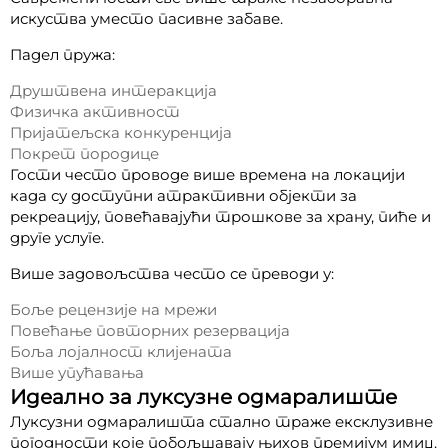
искуства уместо пасивне забаве.
Падел пружа:
Друштвена интеракција
Физичка активност
Пријатељска конкуренција
Покрет породице
Гости често проводе више времена на локацији
када су доступни атрактивни објекти за
рекреацију, повећавајући трошкове за храну, пиће и
друге услуге.
Више задовољства често се преводи у:
Боље рецензије на мрежи
Повећање повторних резервација
Боља лојалност клијената
Више упућавања
Идеално за луксузне одмаралиште
Луксузни одмаралишта стално траже ексклузивне
погодности које побољшавају њихов премијум имиџ.