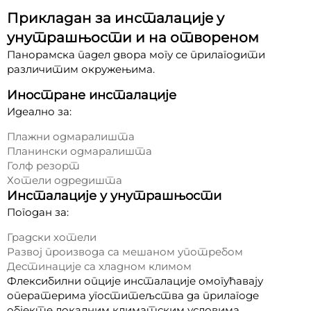
Прикладан за инсталације у
унутрашњости и на отвореном
Панорамска падел двора могу се прилагодити
различитим окружењима.
Иностране инсталације
Идеално за:
Плажни одмаралишта
Планински одмаралишта
Голф резорт
Хотели одредишта
Инсталације у унутрашњости
Погодан за:
Градски хотели
Развој производа са мешаном употребом
Дестинације са хладном климом
Флексибилни опције инсталације омогућавају
оператерима угоститељства да прилагоде
објекте локалним климатским условима.