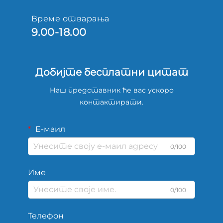
Време отварања
9.00-18.00
Добијте бесплатни цитат
Наш представник ће вас ускоро
контактирати.
Е-маил
0/100
Име
0/100
Телефон