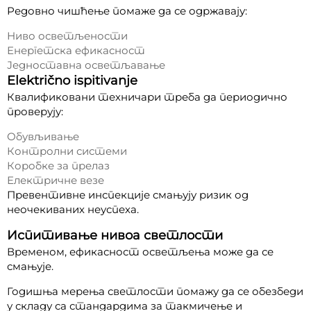
Редовно чишћење помаже да се одржавају:
Ниво осветљености
Енергетска ефикасност
Једноставна осветљавање
Električno ispitivanje
Квалификовани техничари треба да периодично
проверују:
Обувљивање
Контролни системи
Коробке за прелаз
Електричне везе
Превентивне инспекције смањују ризик од
неочекиваних неуспеха.
Испитивање нивоа светлости
Временом, ефикасност осветљења може да се
смањује.
Годишња мерења светлости помажу да се обезбеди
у складу са стандардима за такмичење и