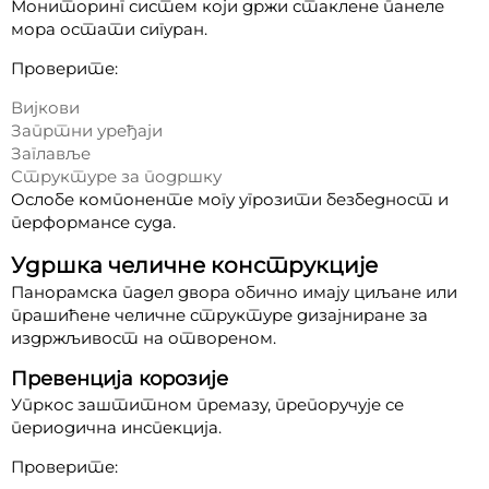
Мониторинг систем који држи стаклене панеле
мора остати сигуран.
Проверите:
Вијкови
Запртни уређаји
Заглавље
Структуре за подршку
Ослобе компоненте могу угрозити безбедност и
перформансе суда.
Удршка челичне конструкције
Панорамска падел двора обично имају циљане или
прашићене челичне структуре дизајниране за
издржљивост на отвореном.
Превенција корозије
Упркос заштитном премазу, препоручује се
периодична инспекција.
Проверите: