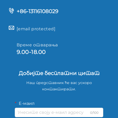
+86-13116108029
[email protected]
Време отварања
9.00-18.00
Добијте бесплатни цитат
Наш представник ће вас ускоро
контактирати.
Е-маил
0/100