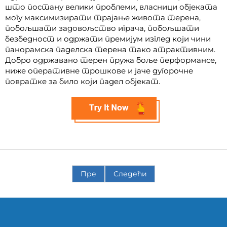
што постану велики проблеми, власници објеката
могу максимизирати трајање живота терена,
побољшати задовољство играча, побољшати
безбедност и одржати премијум изглед који чини
панорамска паделска терена тако атрактивним.
Добро одржавано терен пружа боље перформансе,
ниже оперативне трошкове и јаче дугорочне
повратке за било који падел објекат.
Пре
Следећи