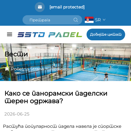
[email protected]
SR
Добијте цитат
Вести
Početna Strana
>
Новине
Како се панорамски паделски
терен одржава?
2026-06-25
Растућа популарност падела навела је спортске