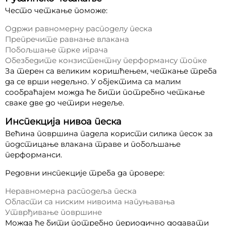
Често четкање поможе:
Одржи равномерну расподелу песка
Препречите равнање влакана
Побољшање трке играча
Обезбедите конзистентну перформансу топке
За терен са великим коришћењем, четкање треба
да се врши недељно. У објектима са малим
сообраћајем можда ће бити потребно четкање
сваке две до четири недеље.
Инспекција нивоа песка
Већина површина падела користи силика песок за
подстицање влакана траве и побољшање
перформанси.
Редовни инспекције треба да провере:
Неравномерна расподеља песка
Области са ниским нивоима напуњавања
Утврђивање површине
Можда ће бити потребно периодично додавати