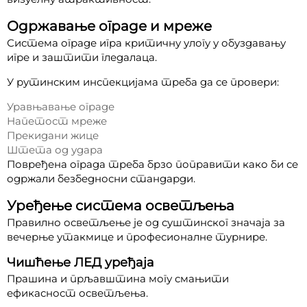
Одржавање ограде и мреже
Система ограде игра критичну улогу у обуздавању
игре и заштити гледалаца.
У рутинским инспекцијама треба да се провери:
Уравњавање ограде
Напетост мреже
Прекидани жице
Штета од удара
Повређена ограда треба брзо поправити како би се
одржали безбедносни стандарди.
Уређење система осветљења
Правилно осветљење је од суштинског значаја за
вечерње утакмице и професионалне турнире.
Чишћење ЛЕД уређаја
Прашина и прљавштина могу смањити
ефикасност осветљења.