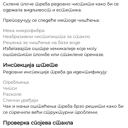
Склене плоче треба редовно чистити како би се
одржала видљивост и естетика.
Препоручују се следеће методе чишћења:
Мека микрофибра
Неабразивни чистилишта за стакло
Решења за чишћење на бази воде
Избегавајте оштре хемикалије које могу
оштетити пломбе или стаклене премазе.
Инспекција штете
Редовни инспекције треба да идентификују:
Огребљења
Чипси
Расколе
Слични уређаји
Чак и мањи оштећења треба брзо решити како би
се спречили већи структурни проблеми.
Проверка спојева стакла