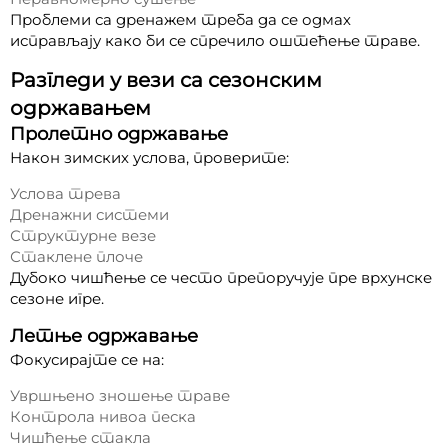
Проблеми са дренажем треба да се одмах
исправљају како би се спречило оштећење траве.
Разгледи у вези са сезонским
одржавањем
Пролетно одржавање
Након зимских услова, проверите:
Услова трева
Дренажни системи
Структурне везе
Стаклене плоче
Дубоко чишћење се често препоручује пре врхунске
сезоне игре.
Летње одржавање
Фокусирајте се на:
Увршњено зношење траве
Контрола нивоа песка
Чишћење стакла