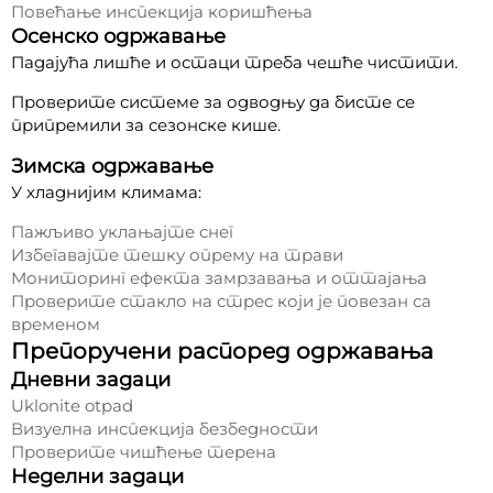
Повећање инспекција коришћења
Осенско одржавање
Падајућа лишће и остаци треба чешће чистити.
Проверите системе за одводњу да бисте се
припремили за сезонске кише.
Зимска одржавање
У хладнијим климама:
Пажљиво уклањајте снег
Избегавајте тешку опрему на трави
Мониторинг ефекта замрзавања и оттајања
Проверите стакло на стрес који је повезан са
временом
Препоручени распоред одржавања
Дневни задаци
Uklonite otpad
Визуелна инспекција безбедности
Проверите чишћење терена
Неделни задаци