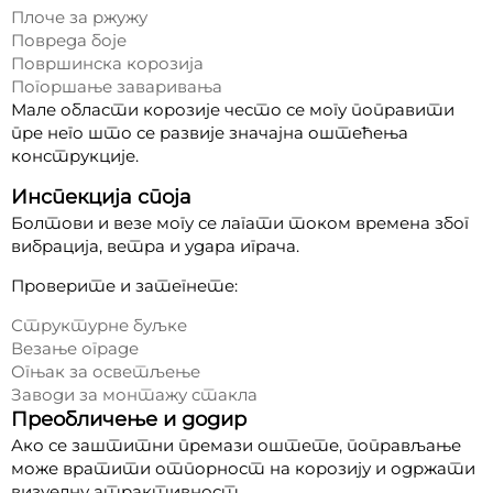
Плоче за ржужу
Повреда боје
Површинска корозија
Погоршање заваривања
Мале области корозије често се могу поправити
пре него што се развије значајна оштећења
конструкције.
Инспекција споја
Болтови и везе могу се лагати током времена због
вибрација, ветра и удара играча.
Проверите и затегнете:
Структурне буљке
Везање ограде
Огњак за осветљење
Заводи за монтажу стакла
Преобличење и додир
Ако се заштитни премази оштете, поправљање
може вратити отпорност на корозију и одржати
визуелну атрактивност.