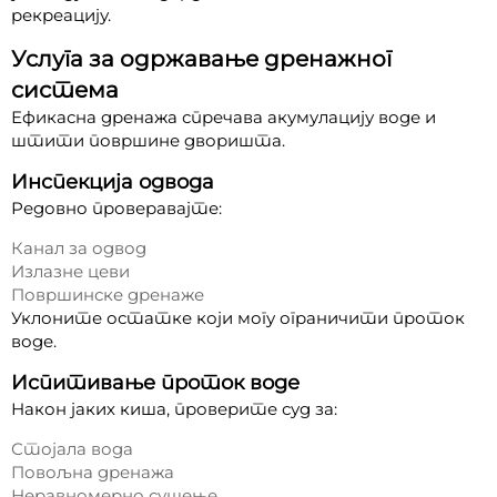
рекреацију.
Услуга за одржавање дренажног
система
Ефикасна дренажа спречава акумулацију воде и
штити површине дворишта.
Инспекција одвода
Редовно проверавајте:
Канал за одвод
Излазне цеви
Површинске дренаже
Уклоните остатке који могу ограничити проток
воде.
Испитивање проток воде
Након јаких киша, проверите суд за:
Стојала вода
Повољна дренажа
Неравномерно сушење