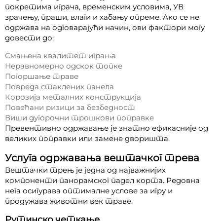
покретима играча, временским условима, УВ
зрачењу, праши, влаги и хабању опреме. Ако се не
одржава на одговарајући начин, ови фактори могу
довести до:
Смањена квалитет играња
Неравномерно одскок топке
Погоршање траве
Повреда стаклених панела
Корозија металних конструкција
Повећани ризици за безбедност
Виши дугорочни трошкови поправке
Превентивно одржавање је знатно ефикасније од
великих поправки или замене дворишта.
Услуга одржавања вештачког трева
Вештачки трењ је једна од најважнијих
компоненти панорамског падел корта. Редовна
нега осигурава оптималне услове за игру и
продужава животни век траве.
Рутинско четкање