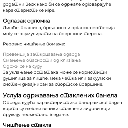
додатни песк како би се одржале одговарајуће
карактеристике игре.
Одлазак одломка
Лишће, прашина, прљавина и органска материја
могу се акумулирати на површини терена.
Редовно чишћење помаже:
Превенција заткрцавања одвода
Смањење опасности од клизгања
Одржи се на суду
За уклањање остатака може се користити
душилица за лишће, мека четка или вакуумски
систем дизајниран за спортске површине.
Услуга одржавања стаклених панела
Опредељујућа карактеристика панорамског падел
корта су његови велики стаклени зидови који
пружају неометано гледање.
Чишћење стакла