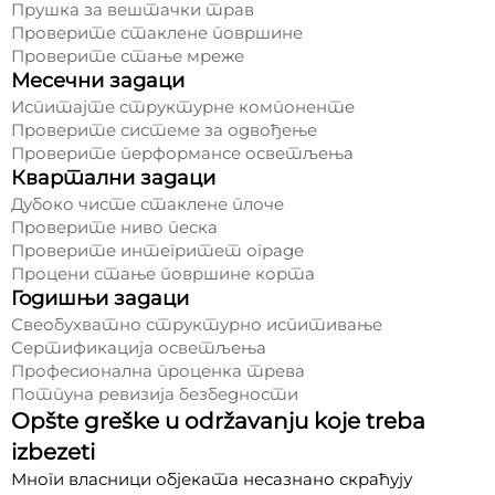
Прушка за вештачки трав
Проверите стаклене површине
Проверите стање мреже
Месечни задаци
Испитајте структурне компоненте
Проверите системе за одвођење
Проверите перформансе осветљења
Квартални задаци
Дубоко чисте стаклене плоче
Проверите ниво песка
Проверите интегритет ограде
Процени стање површине корта
Годишњи задаци
Свеобухватно структурно испитивање
Сертификација осветљења
Професионална проценка трева
Потпуна ревизија безбедности
Opšte greške u održavanju koje treba
izbezeti
Многи власници објеката несазнано скраћују