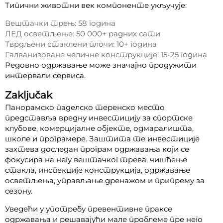
Типични животни век компоненте укључује:
Вештачки трењ: 58 година
ЛЕД осветљење: 50 000+ радних сати
Тврдљени стаклени плочи: 10+ година
Галванизоване челичне конструкције: 15-25 година
Редовно одржавање може значајно продужити
интервали сервиса.
Zaključak
Панорамско паделско теренско место
представља вредну инвестицију за спортске
клубове, комерцијалне објекте, одмаралишта,
школе и програмере. Заштита те инвестиције
захтева доследан програм одржавања који се
фокусира на негу вештачког трева, чишћење
стакла, инспекције конструкција, одржавање
осветљења, управљање дренажом и припрему за
сезону.
Уведећи у употребу превентивне праксе
одржавања и решавајући мале проблеме пре него