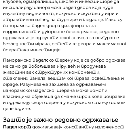
клубове, одмаралишта, школе и инвеститоре да
инсталирају панорамска падел двора која нуде
изузетну видљивост, врхунско искуство у игри и
атрактивни изглед за турнире и гледаоце. Иако су
панорамска падел двора дизајнирана за
издржљивост и дугорочне перформансе, редовно
одржавање је од суштинског значаја за осигурање
безбедности играча, естетике двора и максималног
повратака инвестиције.
Панорамско паделско терену које се добро одржава
не само да побољшава игру, већ и продужава
животни век структурних компоненти,
стаклених панела, вештачког трава, осветљења и
ограде. Разумевање захтева за одржавањем
панорамског паделског терена може помоћи
власницима објеката да смање трошкове поправке
и одржавају своја терена у врхунском стању током
целе године.
Зашто је важно редовно одржавање
Падел корт
доживљавају константну изложеност