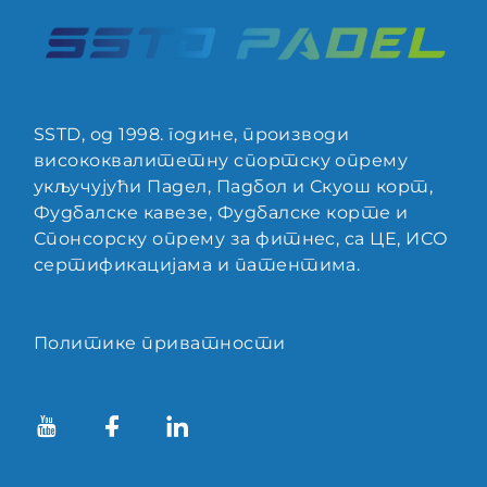
SSTD, од 1998. године, производи
висококвалитетну спортску опрему
укључујући Падел, Падбол и Скуош корт,
Фудбалске кавезе, Фудбалске корте и
Спонсорску опрему за фитнес, са ЦЕ, ИСО
сертификацијама и патентима.
Политике приватности